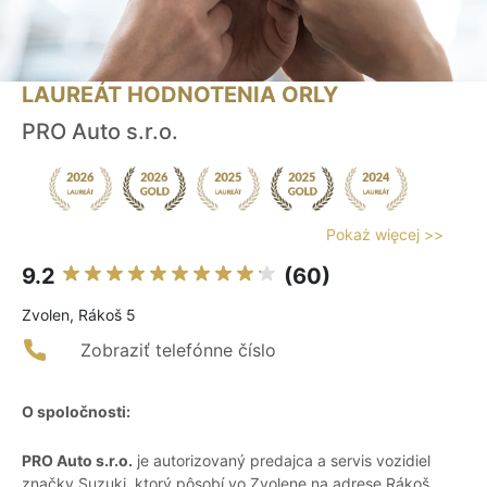
LAUREÁT HODNOTENIA ORLY
PRO Auto s.r.o.
Pokaż więcej >>
9.2
(60)
Zvolen, Rákoš 5
Zobraziť telefónne číslo
O spoločnosti:
PRO Auto s.r.o.
je autorizovaný predajca a servis vozidiel
značky Suzuki, ktorý pôsobí vo Zvolene na adrese Rákoš