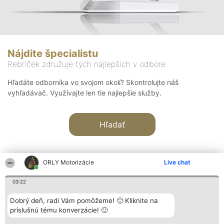
Nájdite špecialistu
Rebríček združuje tých najlepších v odbore
Hľadáte odborníka vo svojom okolí? Skontrolujte náš
vyhľadávač. Využívajte len tie najlepšie služby.
Hľadať
ORLY Motorizácie
Live chat
03:22
Organizátor hodnotenia
Hodnotenie
Kontakt
Dobrý deň, radi Vám pomôžeme! 🙂 Kliknite na
Bright Side Solutions sp. z o.
Laureáti
Kontakt
príslušnú tému konverzácie! 🙂
o. sp. k.
Lista
ul. Ruska 22
wszystkich