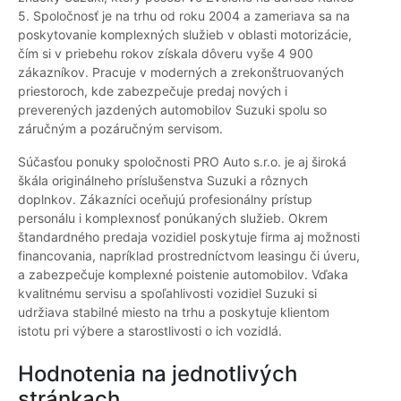
5. Spoločnosť je na trhu od roku 2004 a zameriava sa na
poskytovanie komplexných služieb v oblasti motorizácie,
čím si v priebehu rokov získala dôveru vyše 4 900
zákazníkov. Pracuje v moderných a zrekonštruovaných
priestoroch, kde zabezpečuje predaj nových i
preverených jazdených automobilov Suzuki spolu so
záručným a pozáručným servisom.
Súčasťou ponuky spoločnosti PRO Auto s.r.o. je aj široká
škála originálneho príslušenstva Suzuki a rôznych
doplnkov. Zákazníci oceňujú profesionálny prístup
personálu i komplexnosť ponúkaných služieb. Okrem
štandardného predaja vozidiel poskytuje firma aj možnosti
financovania, napríklad prostredníctvom leasingu či úveru,
a zabezpečuje komplexné poistenie automobilov. Vďaka
kvalitnému servisu a spoľahlivosti vozidiel Suzuki si
udržiava stabilné miesto na trhu a poskytuje klientom
istotu pri výbere a starostlivosti o ich vozidlá.
Hodnotenia na jednotlivých
stránkach