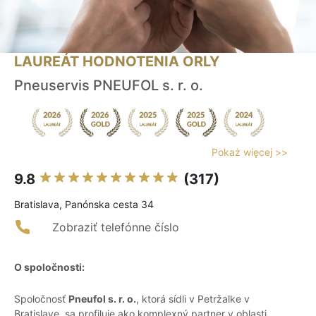
LAUREÁT HODNOTENIA ORLY
Pneuservis PNEUFOL s. r. o.
Pokaż więcej >>
9.8
(317)
Bratislava, Panónska cesta 34
Zobraziť telefónne číslo
O spoločnosti:
Spoločnosť
Pneufol s. r. o.
, ktorá sídli v Petržalke v
Bratislave, sa profiluje ako komplexný partner v oblasti