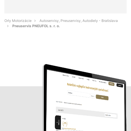
Orly Motorizácie
Autoservisy, Pneuservisy, Autodiely - Bratislava
Pneuservis PNEUFOL s. r. o.