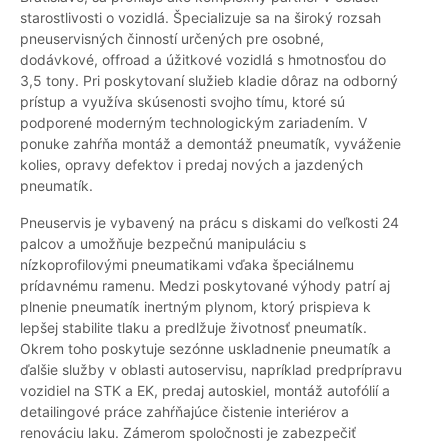
starostlivosti o vozidlá. Špecializuje sa na široký rozsah
pneuservisných činností určených pre osobné,
dodávkové, offroad a úžitkové vozidlá s hmotnosťou do
3,5 tony. Pri poskytovaní služieb kladie dôraz na odborný
prístup a využíva skúsenosti svojho tímu, ktoré sú
podporené moderným technologickým zariadením. V
ponuke zahŕňa montáž a demontáž pneumatík, vyváženie
kolies, opravy defektov i predaj nových a jazdených
pneumatík.
Pneuservis je vybavený na prácu s diskami do veľkosti 24
palcov a umožňuje bezpečnú manipuláciu s
nízkoprofilovými pneumatikami vďaka špeciálnemu
prídavnému ramenu. Medzi poskytované výhody patrí aj
plnenie pneumatík inertným plynom, ktorý prispieva k
lepšej stabilite tlaku a predlžuje životnosť pneumatík.
Okrem toho poskytuje sezónne uskladnenie pneumatík a
ďalšie služby v oblasti autoservisu, napríklad predprípravu
vozidiel na STK a EK, predaj autoskiel, montáž autofólií a
detailingové práce zahŕňajúce čistenie interiérov a
renováciu laku. Zámerom spoločnosti je zabezpečiť