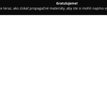
Gratulujeme!
ite teraz, ako získať propagačné materiály, aby ste si mohli naplno 
iely - Trebišov
Peter Tancoš AUTO Rubber A.R.
O spoločnosti:
Spoločnosť
Peter Tancoš AUTO
poskytovateľov v segmente mot
služieb pre motoristickú verej
ktorý zahŕňa realizáciu montáž
Pokaż więcej >>
pneumatík, vhodné pre rôzne d
nové pneumatiky, ako aj estetic
prihliadnutím na rozličné náro
Dôležitou časťou ponúkaného po
zariadení, pričom montáž prebi
normami. To zabezpečuje bezpe