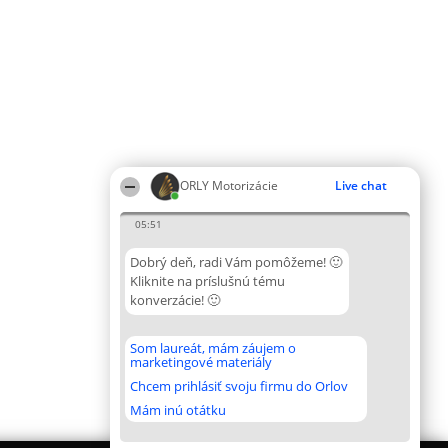
ORLY Motorizácie
Live chat
05:51
Dobrý deň, radi Vám pomôžeme! 🙂
Kliknite na príslušnú tému
konverzácie! 🙂
Som laureát, mám záujem o
marketingové materiály
Chcem prihlásiť svoju firmu do Orlov
Mám inú otátku