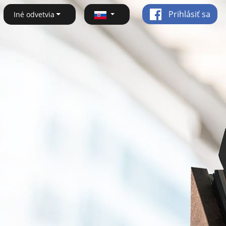
Prihlásiť sa
Iné odvetvia