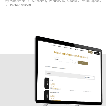
Orly Motorizácie
Autoservisy, Pneuservisy, Autodiely - Veľké Ripňany
Pechac SERVIS