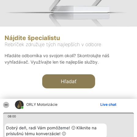
Nájdite špecialistu
Rebríček združuje tých najlepších v odbore
Hľadáte odborníka vo svojom okolí? Skontrolujte náš
vyhľadávač. Využívajte len tie najlepšie služby.
Hľadať
ORLY Motorizácie
Live chat
08:00
Organizátor hodnotenia
Hodnotenie
Kontakt
Dobrý deň, radi Vám pomôžeme! 🙂 Kliknite na
Bright Side Solutions sp. z o.
Laureáti
Kontakt
príslušnú tému konverzácie! 🙂
o. sp. k.
Lista