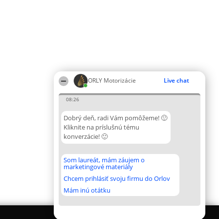
ORLY Motorizácie
Live chat
08:26
Dobrý deň, radi Vám pomôžeme! 🙂
Kliknite na príslušnú tému
konverzácie! 🙂
Som laureát, mám záujem o
marketingové materiály
Chcem prihlásiť svoju firmu do Orlov
Mám inú otátku