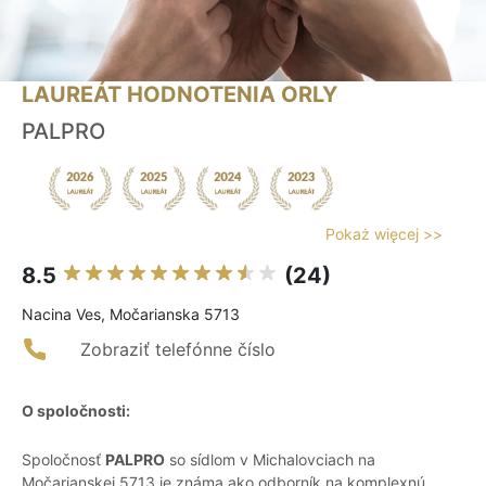
LAUREÁT HODNOTENIA ORLY
PALPRO
Pokaż więcej >>
8.5
(24)
Nacina Ves, Močarianska 5713
Zobraziť telefónne číslo
O spoločnosti:
Spoločnosť
PALPRO
so sídlom v Michalovciach na
Močarianskej 5713 je známa ako odborník na komplexnú