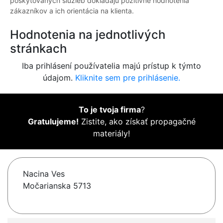
poskytovaných služieb dokladajú pozitívne hodnotenia
zákazníkov a ich orientácia na klienta.
Hodnotenia na jednotlivých
stránkach
Iba prihlásení používatelia majú prístup k týmto
údajom.
Kliknite sem pre prihlásenie.
To je tvoja firma
?
Gratulujeme!
Zistite, ako získať propagačné
materiály!
Nacina Ves
Močarianska 5713