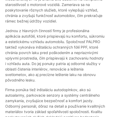
starostlivosť o motorové vozidlá. Zameriava sa na
poskytovanie rôznych služieb, ktoré vylepšujú vzhľad,
chránia a zvyšujú funkčnosť automobilov, čím prekračuje
rámec bežnej údržby vozidiel.
Jednou z hlavných činností firmy je profesionálna
aplikácia autofólií, ktoré prispievajú ku komfortu, súkromiu
a estetickému vzhľadu automobilu. Spoločnosť PALPRO
taktiež vykonáva inštaláciu ochranných fólií PPF, ktoré
chránia povrch laku pred poškodením a nepriaznivými
vplyvmi prostredia, čím prispievajú k zachovaniu hodnoty
i vzhľadu auta. Do jej ponuky patria aj odborné služby v
oblasti čistenia interiérov, renovácie a leštenia
svetlometov, ako aj precízne leštenie laku na obnovu
pôvodného lesku.
Firma ponúka tiež inštaláciu autodoplnkov, ako sú
autoalarmy, parkovacie senzory a systémy centrálneho
zamykania, zvyšujúce bezpečnosť a komfort jazdy.
Odborný personál, dôraz na detail a používanie kvalitných
materiálov tvoria základ spoľahlivosti spoločnosti. Kvalitu