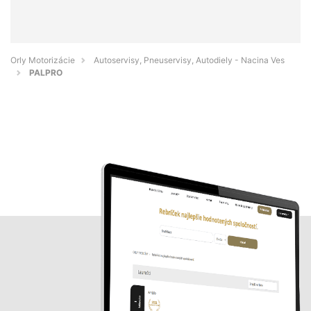
Orly Motorizácie
Autoservisy, Pneuservisy, Autodiely - Nacina Ves
PALPRO