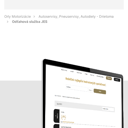
Orly Motorizácie
Autoservisy, Pneuservisy, Autodiely - Drietoma
Odťahová služba JES