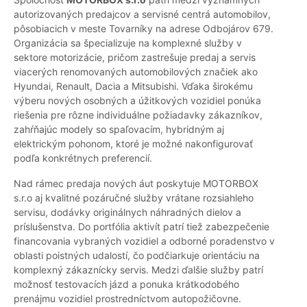
autorizovaných predajcov a servisné centrá automobilov,
pôsobiacich v meste Tovarníky na adrese Odbojárov 679.
Organizácia sa špecializuje na komplexné služby v
sektore motorizácie, pričom zastrešuje predaj a servis
viacerých renomovaných automobilových značiek ako
Hyundai, Renault, Dacia a Mitsubishi. Vďaka širokému
výberu nových osobných a úžitkových vozidiel ponúka
riešenia pre rôzne individuálne požiadavky zákazníkov,
zahŕňajúc modely so spaľovacím, hybridným aj
elektrickým pohonom, ktoré je možné nakonfigurovať
podľa konkrétnych preferencií.
Nad rámec predaja nových áut poskytuje MOTORBOX
s.r.o aj kvalitné pozáručné služby vrátane rozsiahleho
servisu, dodávky originálnych náhradných dielov a
príslušenstva. Do portfólia aktivít patrí tiež zabezpečenie
financovania vybraných vozidiel a odborné poradenstvo v
oblasti poistných udalostí, čo podčiarkuje orientáciu na
komplexný zákaznícky servis. Medzi ďalšie služby patrí
možnosť testovacích jázd a ponuka krátkodobého
prenájmu vozidiel prostredníctvom autopožičovne.