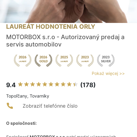
LAUREÁT HODNOTENIA ORLY
MOTORBOX s.r.o - Autorizovaný predaj a
servis automobilov
Pokaż więcej >>
9.4
(178)
Topoľčany, Tovarníky
Zobraziť telefónne číslo
O spoločnosti:
Spoločnosť
MOTORBOX s.r.o
patrí medzi významných