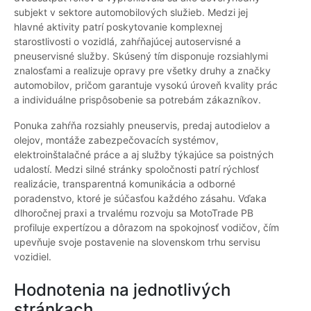
subjekt v sektore automobilových služieb. Medzi jej
hlavné aktivity patrí poskytovanie komplexnej
starostlivosti o vozidlá, zahŕňajúcej autoservisné a
pneuservisné služby. Skúsený tím disponuje rozsiahlymi
znalosťami a realizuje opravy pre všetky druhy a značky
automobilov, pričom garantuje vysokú úroveň kvality prác
a individuálne prispôsobenie sa potrebám zákazníkov.
Ponuka zahŕňa rozsiahly pneuservis, predaj autodielov a
olejov, montáže zabezpečovacích systémov,
elektroinštalačné práce a aj služby týkajúce sa poistných
udalostí. Medzi silné stránky spoločnosti patrí rýchlosť
realizácie, transparentná komunikácia a odborné
poradenstvo, ktoré je súčasťou každého zásahu. Vďaka
dlhoročnej praxi a trvalému rozvoju sa MotoTrade PB
profiluje expertízou a dôrazom na spokojnosť vodičov, čím
upevňuje svoje postavenie na slovenskom trhu servisu
vozidiel.
Hodnotenia na jednotlivých
stránkach