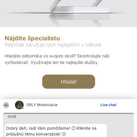
Nájdite špecialistu
Rebríček združuje tých najlepších v odbore
Hľadáte odborníka vo svojom okolí? Skontrolujte náš
vyhľadávač. Využívajte len tie najlepšie služby.
Hľadať
ORLY Motorizácie
Live chat
03:59
Organizátor hodnotenia
Hodnotenie
Kontakt
Dobrý deň, radi Vám pomôžeme! 🙂 Kliknite na
Bright Side Solutions sp. z o.
Laureáti
Kontakt
príslušnú tému konverzácie! 🙂
o. sp. k.
Lista