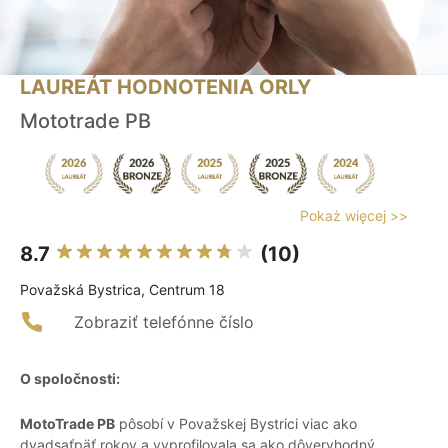
LAUREÁT HODNOTENIA ORLY
Mototrade PB
Pokaż więcej >>
8.7
(10)
Považská Bystrica, Centrum 18
Zobraziť telefónne číslo
O spoločnosti:
MotoTrade PB
pôsobí v Považskej Bystrici viac ako
dvadsaťpäť rokov a vyprofilovala sa ako dôveryhodný