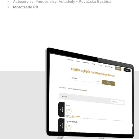
Autoservisy, Pneuservisy, Autodiely - Považská Bystrica
Mototrade PB