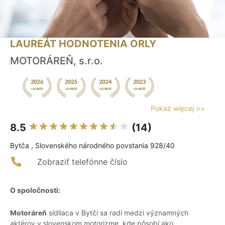
LAUREÁT HODNOTENIA ORLY
MOTORÁREŇ, s.r.o.
Pokaż więcej >>
8.5
(14)
Bytča , Slovenského národného povstania 928/40
Zobraziť telefónne číslo
O spoločnosti:
Motoráreň
sídliaca v Bytči sa radí medzi významných
aktérov v slovenskom motorizme, kde pôsobí ako