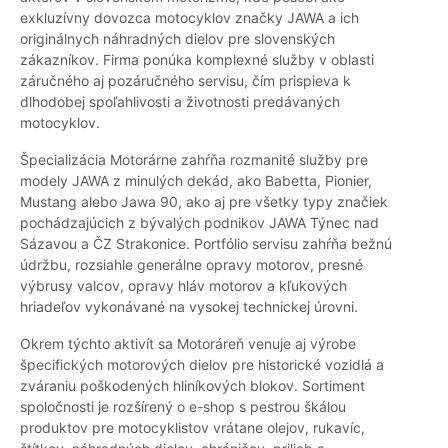
exkluzívny dovozca motocyklov značky JAWA a ich
originálnych náhradných dielov pre slovenských
zákazníkov. Firma ponúka komplexné služby v oblasti
záručného aj pozáručného servisu, čím prispieva k
dlhodobej spoľahlivosti a životnosti predávaných
motocyklov.
Špecializácia Motorárne zahŕňa rozmanité služby pre
modely JAWA z minulých dekád, ako Babetta, Pionier,
Mustang alebo Jawa 90, ako aj pre všetky typy značiek
pochádzajúcich z bývalých podnikov JAWA Týnec nad
Sázavou a ČZ Strakonice. Portfólio servisu zahŕňa bežnú
údržbu, rozsiahle generálne opravy motorov, presné
výbrusy valcov, opravy hláv motorov a kľukových
hriadeľov vykonávané na vysokej technickej úrovni.
Okrem týchto aktivít sa Motoráreň venuje aj výrobe
špecifických motorových dielov pre historické vozidlá a
zváraniu poškodených hliníkových blokov. Sortiment
spoločnosti je rozšírený o e-shop s pestrou škálou
produktov pre motocyklistov vrátane olejov, rukavíc,