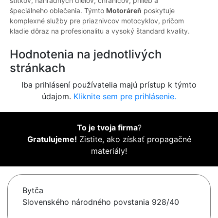
štítkov, náhradných dielov, chráničov, prilieb a
špeciálneho oblečenia. Týmto
Motoráreň
poskytuje
komplexné služby pre priaznivcov motocyklov, pričom
kladie dôraz na profesionalitu a vysoký štandard kvality.
Hodnotenia na jednotlivých
stránkach
Iba prihlásení používatelia majú prístup k týmto
údajom.
Kliknite sem pre prihlásenie.
To je tvoja firma
?
Gratulujeme!
Zistite, ako získať propagačné
materiály!
Bytča
Slovenského národného povstania 928/40