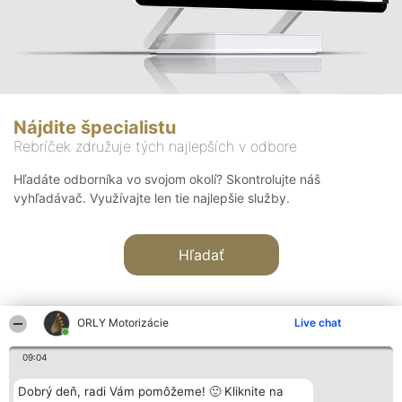
Nájdite špecialistu
Rebríček združuje tých najlepších v odbore
Hľadáte odborníka vo svojom okolí? Skontrolujte náš
vyhľadávač. Využívajte len tie najlepšie služby.
Hľadať
ORLY Motorizácie
Live chat
09:04
Organizátor hodnotenia
Hodnotenie
Kontakt
Dobrý deň, radi Vám pomôžeme! 🙂 Kliknite na
Bright Side Solutions sp. z o.
Laureáti
Kontakt