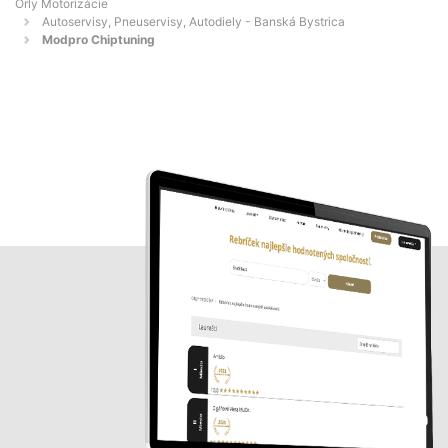
Orly Motorizácie
Autoservisy, Pneuservisy, Autodiely - Banská Bystrica
Modpro Chiptuning