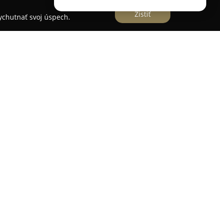
Zistiť
vychutnať svoj úspech.
ka lokalizovaná na Majerskej ceste 96 v Banskej
 poskytovanie komplexných služieb v oblasti
idiel. Zákazníkom ponúka širokú škálu servisných
 opráv bŕzd, úprav náprav, výmeny rozvodov,
uku.
ásahov zabezpečuje spoločnosť aj prípravu a
a emisných kontrol (STK a EK), čo uľahčuje
etkých potrebných prehliadok pohodlne na
 služby patrí aj klampiarstvo, kompletný
 opravou pneumatík, výmeny spojok a olejov,