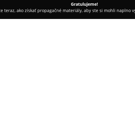
Gratulujeme!
ite teraz, ako získať propagačné materiály, aby ste si mohli naplno 
iely - Banská Bystrica
Autoservis Mesiarik s.r.o.
O spoločnosti:
Autoservis Mesiarik
je prevádz
Bystrici, ktorá sa orientuje na
údržby a opráv motorových voz
činností, vrátane diagnostiky,
Pokaż więcej >>
tlmičov pérovania a sústav výf
Okrem základných servisných z
úplné zastrešenie technických 
majiteľom áut absolvovanie vš
jednom mieste. Medzi rozsiahle
pneuservis s prezúvaním alebo