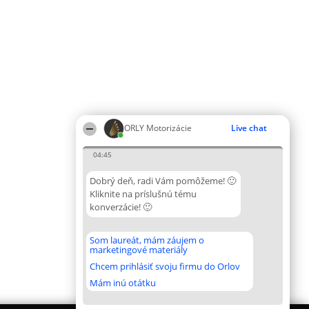
ORLY Motorizácie
Live chat
04:45
Dobrý deň, radi Vám pomôžeme! 🙂
Kliknite na príslušnú tému
konverzácie! 🙂
Som laureát, mám záujem o
marketingové materiály
Chcem prihlásiť svoju firmu do Orlov
Mám inú otátku