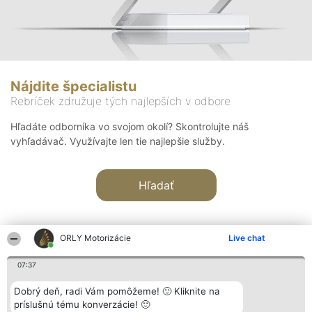
Nájdite špecialistu
Rebríček združuje tých najlepších v odbore
Hľadáte odborníka vo svojom okolí? Skontrolujte náš
vyhľadávač. Využívajte len tie najlepšie služby.
Hľadať
ORLY Motorizácie
Live chat
07:37
Organizátor hodnotenia
Hodnotenie
Kontakt
Dobrý deň, radi Vám pomôžeme! 🙂 Kliknite na
Bright Side Solutions sp. z o.
Laureáti
Kontakt
príslušnú tému konverzácie! 🙂
o. sp. k.
Lista