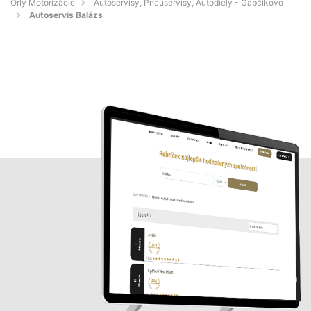
Orly Motorizácie
Autoservisy, Pneuservisy, Autodiely - Gabčíkovo
Autoservis Balázs