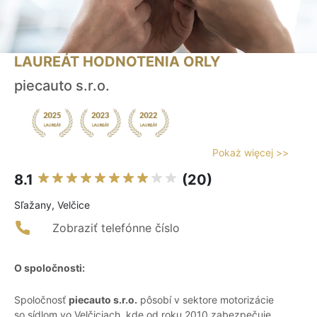
LAUREÁT HODNOTENIA ORLY
piecauto s.r.o.
Pokaż więcej >>
8.1
(20)
Sľažany, Velčice
Zobraziť telefónne číslo
O spoločnosti:
Spoločnosť
piecauto s.r.o.
pôsobí v sektore motorizácie
so sídlom vo Velčiciach, kde od roku 2010 zabezpečuje