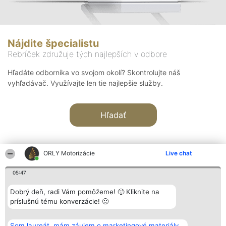
Nájdite špecialistu
Rebríček združuje tých najlepších v odbore
Hľadáte odborníka vo svojom okolí? Skontrolujte náš
vyhľadávač. Využívajte len tie najlepšie služby.
Hľadať
ORLY Motorizácie
Live chat
05:47
Organizátor hodnotenia
Hodnotenie
Kontakt
Dobrý deň, radi Vám pomôžeme! 🙂 Kliknite na
Bright Side Solutions sp. z o.
Laureáti
Kontakt
príslušnú tému konverzácie! 🙂
o. sp. k.
Lista
ul. Ruska 22
wszystkich
Wrocław 50-079
Laureatów
Som laureát, mám záujem o marketingové materiály