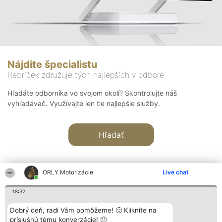
Nájdite špecialistu
Rebríček združuje tých najlepších v odbore
Hľadáte odborníka vo svojom okolí? Skontrolujte náš
vyhľadávač. Využívajte len tie najlepšie služby.
Hľadať
ORLY Motorizácie
Live chat
18:32
Organizátor hodnotenia
Hodnotenie
Kontakt
Dobrý deň, radi Vám pomôžeme! 🙂 Kliknite na
Bright Side Solutions sp. z o.
Laureáti
Kontakt
príslušnú tému konverzácie! 🙂