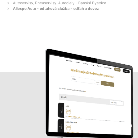
Autoservisy, Pneuservisy, Autodiely - Banská Bystrica
Allexpo Auto - odtahová služba - odťah a dovoz