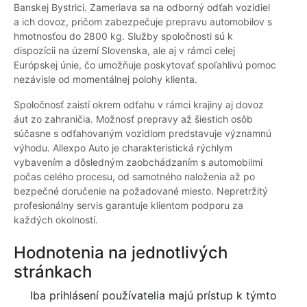
Banskej Bystrici. Zameriava sa na odborný odťah vozidiel
a ich dovoz, pričom zabezpečuje prepravu automobilov s
hmotnosťou do 2800 kg. Služby spoločnosti sú k
dispozícii na území Slovenska, ale aj v rámci celej
Európskej únie, čo umožňuje poskytovať spoľahlivú pomoc
nezávisle od momentálnej polohy klienta.
Spoločnosť zaistí okrem odťahu v rámci krajiny aj dovoz
áut zo zahraničia. Možnosť prepravy až šiestich osôb
súčasne s odťahovaným vozidlom predstavuje významnú
výhodu. Allexpo Auto je charakteristická rýchlym
vybavením a dôsledným zaobchádzaním s automobilmi
počas celého procesu, od samotného naloženia až po
bezpečné doručenie na požadované miesto. Nepretržitý
profesionálny servis garantuje klientom podporu za
každých okolností.
Hodnotenia na jednotlivých
stránkach
Iba prihlásení používatelia majú prístup k týmto