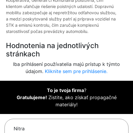
Kooperatíva, Generali či Komunálna poisťovňa, čím
klientom uľahčuje riešenie poistných udalostí. Dopravnú
mobilitu zabezpečuje aj nepretržitou odťahovou službou,
a medzi poskytované služby patrí aj príprava vozidiel na
STK a emisnú kontrolu, čím zaručuje komplexnú
starostlivosť počas prevádzky automobilu.
Hodnotenia na jednotlivých
stránkach
Iba prihlásení používatelia majú prístup k týmto
údajom.
Kliknite sem pre prihlásenie.
To je tvoja firma
?
Gratulujeme!
Zistite, ako získať propagačné
materiály!
Nitra