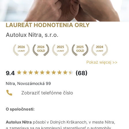
LAUREÁT HODNOTENIA ORLY
Autolux Nitra, s.r.o.
Pokaż więcej >>
9.4
(68)
Nitra, Novozámocká 99
Zobraziť telefónne číslo
O spoločnosti:
Autolux Nitra
pôsobí v Dolných Krškanoch, v meste Nitra,
a zameriava sa na komplexnú starostlivosť o automobily.