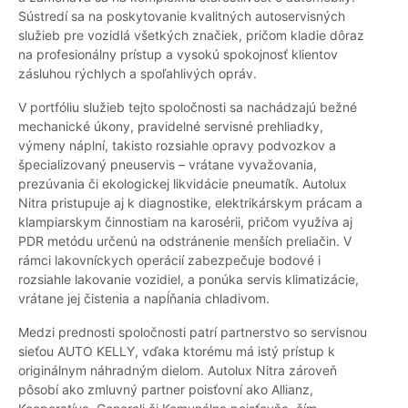
Sústredí sa na poskytovanie kvalitných autoservisných
služieb pre vozidlá všetkých značiek, pričom kladie dôraz
na profesionálny prístup a vysokú spokojnosť klientov
zásluhou rýchlych a spoľahlivých opráv.
V portfóliu služieb tejto spoločnosti sa nachádzajú bežné
mechanické úkony, pravidelné servisné prehliadky,
výmeny náplní, takisto rozsiahle opravy podvozkov a
špecializovaný pneuservis – vrátane vyvažovania,
prezúvania či ekologickej likvidácie pneumatík. Autolux
Nitra pristupuje aj k diagnostike, elektrikárskym prácam a
klampiarskym činnostiam na karosérii, pričom využíva aj
PDR metódu určenú na odstránenie menších preliačin. V
rámci lakovníckych operácií zabezpečuje bodové i
rozsiahle lakovanie vozidiel, a ponúka servis klimatizácie,
vrátane jej čistenia a napĺňania chladivom.
Medzi prednosti spoločnosti patrí partnerstvo so servisnou
sieťou AUTO KELLY, vďaka ktorému má istý prístup k
originálnym náhradným dielom. Autolux Nitra zároveň
pôsobí ako zmluvný partner poisťovní ako Allianz,