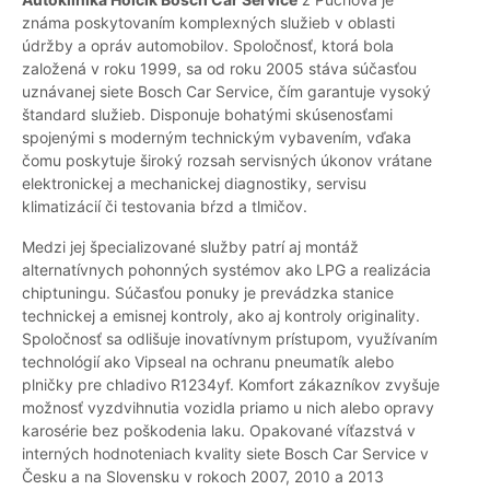
známa poskytovaním komplexných služieb v oblasti
údržby a opráv automobilov. Spoločnosť, ktorá bola
založená v roku 1999, sa od roku 2005 stáva súčasťou
uznávanej siete Bosch Car Service, čím garantuje vysoký
štandard služieb. Disponuje bohatými skúsenosťami
spojenými s moderným technickým vybavením, vďaka
čomu poskytuje široký rozsah servisných úkonov vrátane
elektronickej a mechanickej diagnostiky, servisu
klimatizácií či testovania bŕzd a tlmičov.
Medzi jej špecializované služby patrí aj montáž
alternatívnych pohonných systémov ako LPG a realizácia
chiptuningu. Súčasťou ponuky je prevádzka stanice
technickej a emisnej kontroly, ako aj kontroly originality.
Spoločnosť sa odlišuje inovatívnym prístupom, využívaním
technológií ako Vipseal na ochranu pneumatík alebo
plničky pre chladivo R1234yf. Komfort zákazníkov zvyšuje
možnosť vyzdvihnutia vozidla priamo u nich alebo opravy
karosérie bez poškodenia laku. Opakované víťazstvá v
interných hodnoteniach kvality siete Bosch Car Service v
Česku a na Slovensku v rokoch 2007, 2010 a 2013