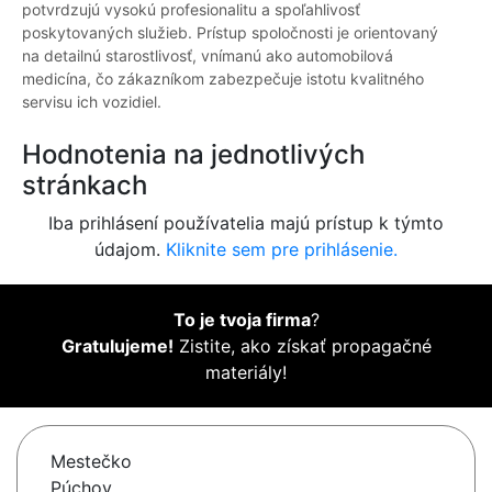
potvrdzujú vysokú profesionalitu a spoľahlivosť
poskytovaných služieb. Prístup spoločnosti je orientovaný
na detailnú starostlivosť, vnímanú ako automobilová
medicína, čo zákazníkom zabezpečuje istotu kvalitného
servisu ich vozidiel.
Hodnotenia na jednotlivých
stránkach
Iba prihlásení používatelia majú prístup k týmto
údajom.
Kliknite sem pre prihlásenie.
To je tvoja firma
?
Gratulujeme!
Zistite, ako získať propagačné
materiály!
Mestečko
Púchov