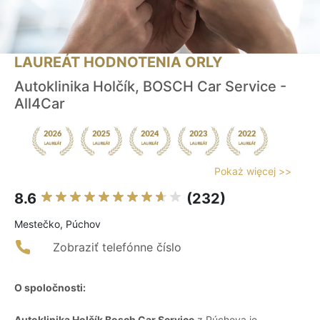
LAUREÁT HODNOTENIA ORLY
Autoklinika Holčík, BOSCH Car Service -
All4Car
Pokaż więcej >>
8.6
(232)
Mestečko, Púchov
Zobraziť telefónne číslo
O spoločnosti:
Autoklinika Holčík Bosch Car Service
z Púchova je