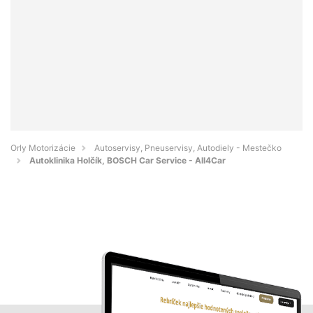
Orly Motorizácie
Autoservisy, Pneuservisy, Autodiely - Mestečko
Autoklinika Holčík, BOSCH Car Service - All4Car