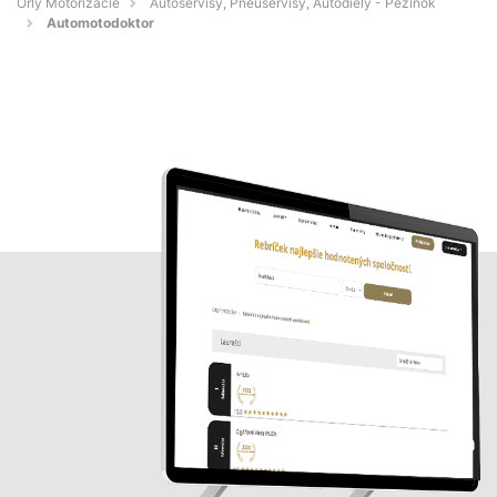
Orly Motorizácie
Autoservisy, Pneuservisy, Autodiely - Pezinok
Automotodoktor