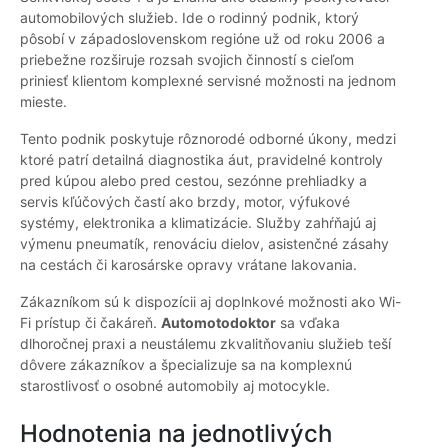
automobilových služieb. Ide o rodinný podnik, ktorý
pôsobí v západoslovenskom regióne už od roku 2006 a
priebežne rozširuje rozsah svojich činností s cieľom
priniesť klientom komplexné servisné možnosti na jednom
mieste.
Tento podnik poskytuje rôznorodé odborné úkony, medzi
ktoré patrí detailná diagnostika áut, pravidelné kontroly
pred kúpou alebo pred cestou, sezónne prehliadky a
servis kľúčových častí ako brzdy, motor, výfukové
systémy, elektronika a klimatizácie. Služby zahŕňajú aj
výmenu pneumatík, renováciu dielov, asistenčné zásahy
na cestách či karosárske opravy vrátane lakovania.
Zákazníkom sú k dispozícii aj doplnkové možnosti ako Wi-
Fi prístup či čakáreň.
Automotodoktor
sa vďaka
dlhoročnej praxi a neustálemu zkvalitňovaniu služieb teší
dôvere zákazníkov a špecializuje sa na komplexnú
starostlivosť o osobné automobily aj motocykle.
Hodnotenia na jednotlivých