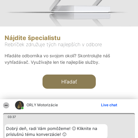
Nájdite špecialistu
Rebríček združuje tých najlepších v odbore
Hľadáte odborníka vo svojom okolí? Skontrolujte náš
vyhľadávač. Využívajte len tie najlepšie služby.
Hľadať
ORLY Motorizácie
Live chat
03:37
Organizátor hodnotenia
Hodnotenie
Kontakt
Dobrý deň, radi Vám pomôžeme! 🙂 Kliknite na
Bright Side Solutions sp. z o.
Laureáti
Kontakt
príslušnú tému konverzácie! 🙂
o. sp. k.
Lista