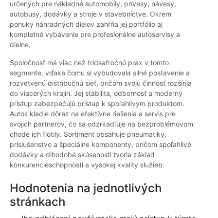
určených pre nákladné automobily, prívesy, návesy,
autobusy, dodávky a stroje v stavebníctve. Okrem
ponuky náhradných dielov zahŕňa jej portfólio aj
kompletné vybavenie pre profesionálne autoservisy a
dielne.
Spoločnosť má viac než tridsaťročnú prax v tomto
segmente, vďaka čomu si vybudovala silné postavenie a
rozvetvenú distribučnú sieť, pričom svoju činnosť rozšírila
do viacerých krajín. Jej stabilita, odbornosť a moderný
prístup zabezpečujú prístup k spoľahlivým produktom.
Autos kladie dôraz na efektívne riešenia a servis pre
svojich partnerov, čo sa odzrkadľuje na bezproblémovom
chode ich flotily. Sortiment obsahuje pneumatiky,
príslušenstvo a špeciálne komponenty, pričom spoľahlivé
dodávky a dlhodobé skúsenosti tvoria základ
konkurencieschopnosti a vysokej kvality služieb.
Hodnotenia na jednotlivých
stránkach