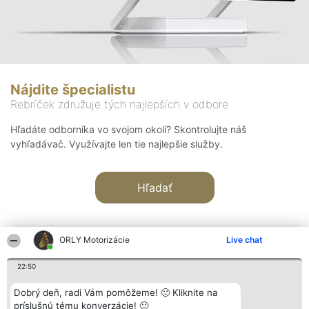
Nájdite špecialistu
Rebríček združuje tých najlepších v odbore
Hľadáte odborníka vo svojom okolí? Skontrolujte náš
vyhľadávač. Využívajte len tie najlepšie služby.
Hľadať
ORLY Motorizácie
Live chat
22:50
Organizátor hodnotenia
Hodnotenie
Kontakt
Dobrý deň, radi Vám pomôžeme! 🙂 Kliknite na
Bright Side Solutions sp. z o.
Laureáti
Kontakt
príslušnú tému konverzácie! 🙂