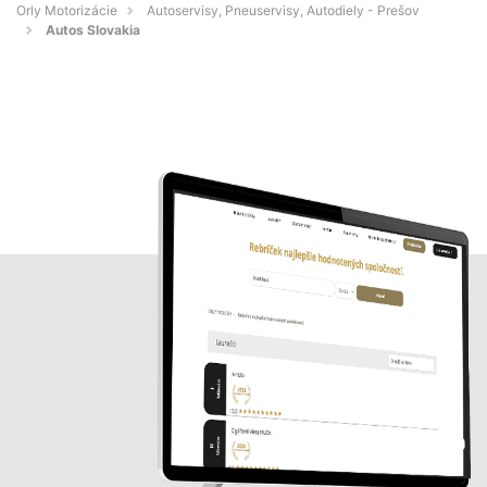
Orly Motorizácie
Autoservisy, Pneuservisy, Autodiely - Prešov
Autos Slovakia