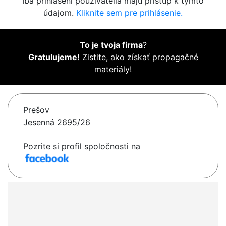
Iba prihlásení používatelia majú prístup k týmto
údajom.
Kliknite sem pre prihlásenie.
To je tvoja firma
?
Gratulujeme!
Zistite, ako získať propagačné
materiály!
Prešov
Jesenná 2695/26
Pozrite si profil spoločnosti na