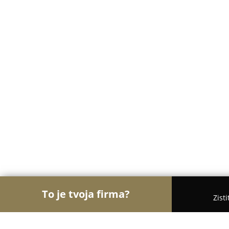
To je tvoja firma?
Zist