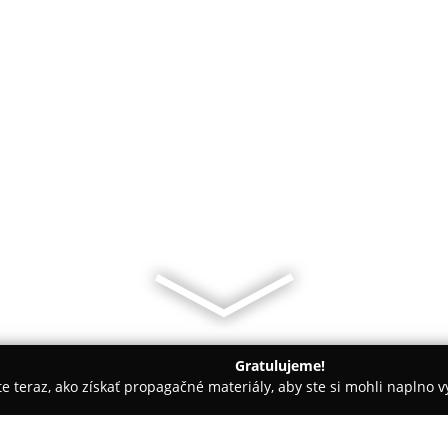
Gratulujeme!
ite teraz, ako získať propagačné materiály, aby ste si mohli naplno 