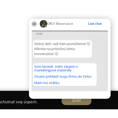
ORLY Motorizácie
Live chat
13:55
Dobrý deň, radi Vám pomôžeme! 🙂
Kliknite na príslušnú tému
konverzácie! 🙂
Som laureát, mám záujem o
marketingové materiály
Chcem prihlásiť svoju firmu do Orlov
Mám inú otátku
Zistiť
vychutnať svoj úspech.