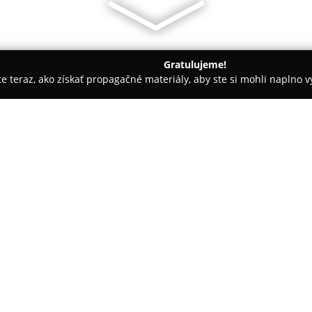
Gratulujeme!
ite teraz, ako získať propagačné materiály, aby ste si mohli naplno 
iely - Šurany
Autodanko sro
O spoločnosti:
Autodanko sro
pôsobí ako aut
služby v oblasti údržby a opráv
dlhoročné skúsenosti svojho ve
roku 2009 sa špecializuje na st
Pokaż więcej >>
Tím kvalifikovaných mechanikov 
vývoj nových postupov v oprav