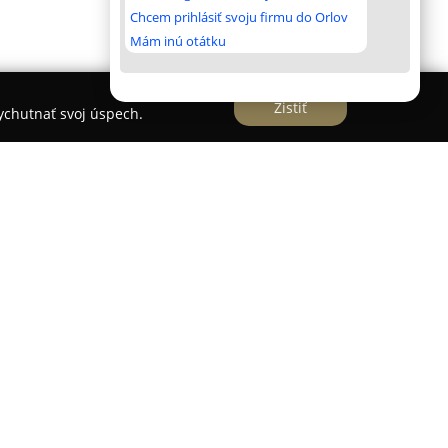
Chcem prihlásiť svoju firmu do Orlov
Mám inú otátku
Zistiť
vychutnať svoj úspech.
oservis v Šuranoch, kde poskytuje komplexné
 motorových vozidiel. Spoločnosť sa opiera o
denia s viac než tridsaťročnou praxou, pričom od
arostlivosť o automobily.
pravidelne rozširuje svoje znalosti a sleduje
ách, čím zabezpečuje vysoký štandard