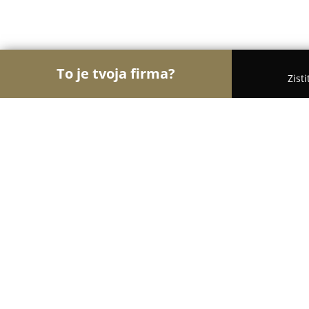
To je tvoja firma?
Zist
Orly Motorizácie
Autoservisy, Pneuservisy, Autod
Autodanko sro
9.8
(112)