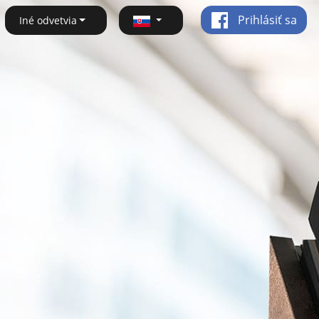
Prihlásiť sa
Iné odvetvia