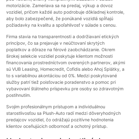
motorizácie. Zameriava sa na predaj, výkup a dovoz
vozidiel, pričom každé auto podrobuje dôkladnej kontrole,
aby bolo zabezpečené, že ponúkané vozidlá spĺňajú
požiadavky na kvalitu a spoľahlivosť v súlade s cenou.
Firma stavia na transparentnosti a dodržiavaní etických
princípov, čo sa prejavuje v neúčtovaní skrytých
poplatkov a dôraze na férové zaobchádzanie. Okrem
širokej selekcie vozidiel poskytuje klientom možnosti
financovania prostredníctvom overených partnerov, akými
sú VUB Leasing, Homecredit, Cofidis alebo Ahoj Splátky, a
to s variabilnou akontáciou od 0%. Medzi poskytované
služby patrí tiež poisťovacie poradenstvo a pomoc pri
vybavovaní štátneho príspevku pre osoby so zdravotným
postihnutím.
Svojim profesionálnym prístupom a individuálnou
starostlivosťou sa Plush-Auto radí medzi dôveryhodných
predajcov vozidiel, čo odrážajú pozitívne hodnotenia
klientov oceňujúcich odbornosť a ochotný prístup.