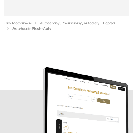
Orly Motorizácie
Autoservisy, Pneuservisy, Autodiely - Poprad
Autobazár Plush-Auto