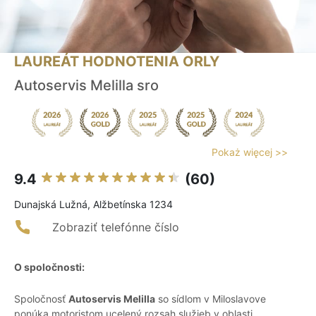
LAUREÁT HODNOTENIA ORLY
Autoservis Melilla sro
Pokaż więcej >>
9.4
(60)
Dunajská Lužná, Alžbetínska 1234
Zobraziť telefónne číslo
O spoločnosti:
Spoločnosť
Autoservis Melilla
so sídlom v Miloslavove
ponúka motoristom ucelený rozsah služieb v oblasti