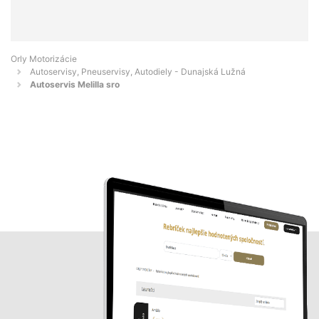
Orly Motorizácie
Autoservisy, Pneuservisy, Autodiely - Dunajská Lužná
Autoservis Melilla sro