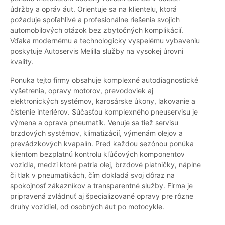
údržby a opráv áut. Orientuje sa na klientelu, ktorá
požaduje spoľahlivé a profesionálne riešenia svojich
automobilových otázok bez zbytočných komplikácií.
Vďaka modernému a technologicky vyspelému vybaveniu
poskytuje Autoservis Melilla služby na vysokej úrovni
kvality.
Ponuka tejto firmy obsahuje komplexné autodiagnostické
vyšetrenia, opravy motorov, prevodoviek aj
elektronických systémov, karosárske úkony, lakovanie a
čistenie interiérov. Súčasťou komplexného pneuservisu je
výmena a oprava pneumatík. Venuje sa tiež servisu
brzdových systémov, klimatizácií, výmenám olejov a
prevádzkových kvapalín. Pred každou sezónou ponúka
klientom bezplatnú kontrolu kľúčových komponentov
vozidla, medzi ktoré patria olej, brzdové platničky, náplne
či tlak v pneumatikách, čím dokladá svoj dôraz na
spokojnosť zákazníkov a transparentné služby. Firma je
pripravená zvládnuť aj špecializované opravy pre rôzne
druhy vozidiel, od osobných áut po motocykle.