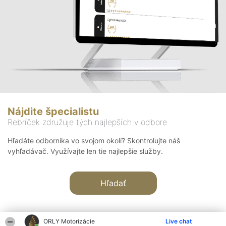
Nájdite špecialistu
Rebríček združuje tých najlepších v odbore
Hľadáte odborníka vo svojom okolí? Skontrolujte náš
vyhľadávač. Využívajte len tie najlepšie služby.
Hľadať
ORLY Motorizácie
Live chat