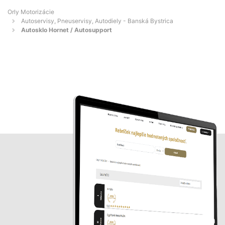
Orly Motorizácie
Autoservisy, Pneuservisy, Autodiely - Banská Bystrica
Autosklo Hornet / Autosupport