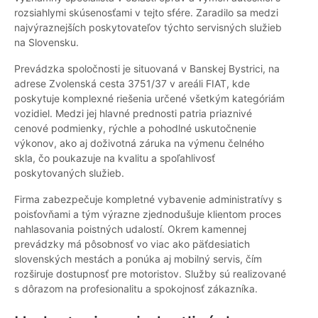
rozsiahlymi skúsenosťami v tejto sfére. Zaradilo sa medzi
najvýraznejších poskytovateľov týchto servisných služieb
na Slovensku.
Prevádzka spoločnosti je situovaná v Banskej Bystrici, na
adrese Zvolenská cesta 3751/37 v areáli FIAT, kde
poskytuje komplexné riešenia určené všetkým kategóriám
vozidiel. Medzi jej hlavné prednosti patria priaznivé
cenové podmienky, rýchle a pohodlné uskutočnenie
výkonov, ako aj doživotná záruka na výmenu čelného
skla, čo poukazuje na kvalitu a spoľahlivosť
poskytovaných služieb.
Firma zabezpečuje kompletné vybavenie administratívy s
poisťovňami a tým výrazne zjednodušuje klientom proces
nahlasovania poistných udalostí. Okrem kamennej
prevádzky má pôsobnosť vo viac ako päťdesiatich
slovenských mestách a ponúka aj mobilný servis, čím
rozširuje dostupnosť pre motoristov. Služby sú realizované
s dôrazom na profesionalitu a spokojnosť zákazníka.