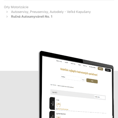
Orly Motorizácie
Autoservisy, Pneuservisy, Autodiely - Veľké Kapušany
Ručná Autoumyváreň No. 1