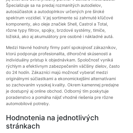
Špecializuje sa na predaj rozmanitých autodielov,
autosúčiastok a autodoplnkov určených pre široké
spektrum vozidiel. V jej sortimente sú zahrnuté kľúčové
komponenty, ako oleje značiek Shell, Castrol a Total,
rôzne typy filtrov, spojky, brzdové systémy, tlmiče,
ložiská, ako aj akumulátory pre osobné i nákladné autá.
Medzi hlavné hodnoty firmy patrí spokojnosť zákazníkov,
ktorú podporuje profesionalita, dlhoročné skúsenosti a
individuálny prístup k objednávkam. Spoločnosť vyniká
rýchlym a efektívnym zabezpečením väčšiny dielov, často
do 24 hodín. Zákazníci majú možnosť vyberať medzi
originálnymi súčiastkami a ekonomickejšími alternatívami
so zachovaním vysokej kvality. Okrem kamennej predajne
je dostupný aj online obchod. Odborný tím poskytuje
poradenstvo a pomáha nájsť vhodné riešenia pre rôzne
automobilové potreby.
Hodnotenia na jednotlivých
stránkach