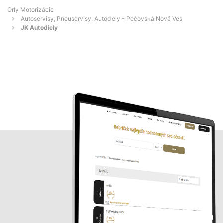
Orly Motorizácie
Autoservisy, Pneuservisy, Autodiely - Pečovská Nová Ves
JK Autodiely