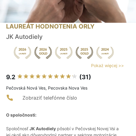
LAUREÁT HODNOTENIA ORLY
JK Autodiely
Pokaż więcej >>
9.2
(31)
Pečovská Nová Ves, Pecovska Nova Ves
Zobraziť telefónne číslo
O spoločnosti:
Spoločnosť
JK Autodiely
pôsobí v Pečovskej Novej Vsi a
jej okolí ako dôveryhodný partner v sektore motorizácie.