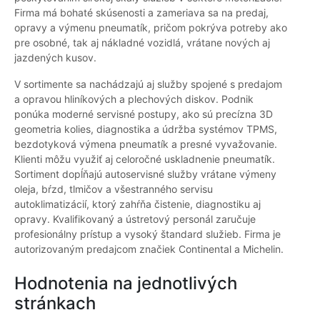
Firma má bohaté skúsenosti a zameriava sa na predaj,
opravy a výmenu pneumatík, pričom pokrýva potreby ako
pre osobné, tak aj nákladné vozidlá, vrátane nových aj
jazdených kusov.
V sortimente sa nachádzajú aj služby spojené s predajom
a opravou hliníkových a plechových diskov. Podnik
ponúka moderné servisné postupy, ako sú precízna 3D
geometria kolies, diagnostika a údržba systémov TPMS,
bezdotyková výmena pneumatík a presné vyvažovanie.
Klienti môžu využiť aj celoročné uskladnenie pneumatík.
Sortiment dopĺňajú autoservisné služby vrátane výmeny
oleja, bŕzd, tlmičov a všestranného servisu
autoklimatizácií, ktorý zahŕňa čistenie, diagnostiku aj
opravy. Kvalifikovaný a ústretový personál zaručuje
profesionálny prístup a vysoký štandard služieb. Firma je
autorizovaným predajcom značiek Continental a Michelin.
Hodnotenia na jednotlivých
stránkach