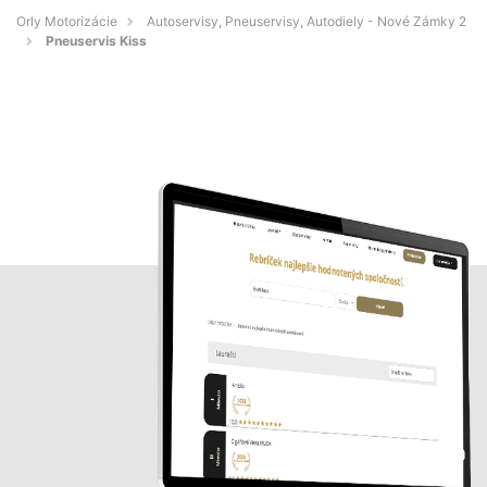
Orly Motorizácie
Autoservisy, Pneuservisy, Autodiely - Nové Zámky 2
Pneuservis Kiss