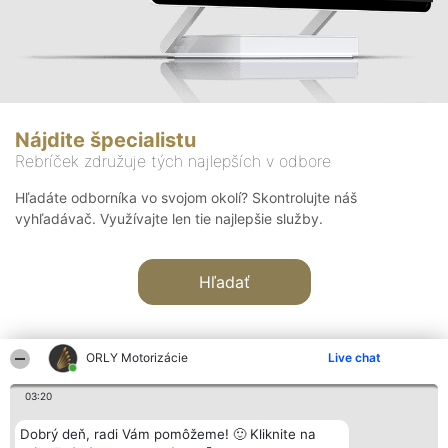
Nájdite špecialistu
Rebríček združuje tých najlepších v odbore
Hľadáte odborníka vo svojom okolí? Skontrolujte náš
vyhľadávač. Využívajte len tie najlepšie služby.
Hľadať
ORLY Motorizácie
Live chat
03:20
Organizátor hodnotenia
Hodnotenie
Kontakt
Dobrý deň, radi Vám pomôžeme! 🙂 Kliknite na
Bright Side Solutions sp. z o.
Laureáti
Kontakt