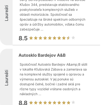
Kľušov 344, predstavuje etablovaného
Laureáti
poskytovateľa komplexných služieb v
oblasti motorizácie. Spoločnosť sa
špecializuje na široké spektrum odborných
opráv a údržby automobilov, vďaka čomu
zabezpečuje ...
8.5
Autosklo Bardejov A&B
Spoločnosť Autosklo Bardejov A&amp;B sídli
v lokalite Kľušovská Zábava a zameriava sa
Laureáti
na komplexné služby spojené s opravou a
výmenou autoskiel. V jej ponuke sú
dostupné čelné, bočné i zadné sklá pre
rôzne typy vozidiel vrátane osobných a
nákladných ...
8.8