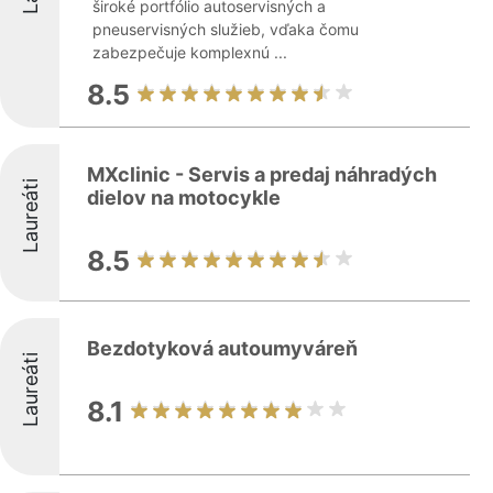
široké portfólio autoservisných a
pneuservisných služieb, vďaka čomu
zabezpečuje komplexnú ...
8.5
MXclinic - Servis a predaj náhradých
Laureáti
dielov na motocykle
8.5
Bezdotyková autoumyváreň
Laureáti
8.1