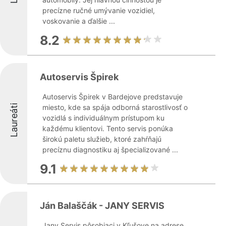
precízne ručné umývanie vozidiel,
voskovanie a ďalšie ...
8.2
Autoservis Špirek
Autoservis Špirek v Bardejove predstavuje
Laureáti
miesto, kde sa spája odborná starostlivosť o
vozidlá s individuálnym prístupom ku
každému klientovi. Tento servis ponúka
širokú paletu služieb, ktoré zahŕňajú
precíznu diagnostiku aj špecializované ...
9.1
Ján Balaščák - JANY SERVIS
Jany Servis pôsobiaci v Kľušove na adrese