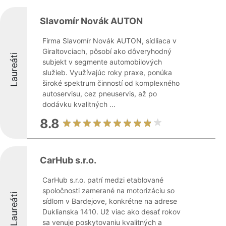
Slavomír Novák AUTON
Firma Slavomír Novák AUTON, sídliaca v
Giraltovciach, pôsobí ako dôveryhodný
Laureáti
subjekt v segmente automobilových
služieb. Využívajúc roky praxe, ponúka
široké spektrum činností od komplexného
autoservisu, cez pneuservis, až po
dodávku kvalitných ...
8.8
CarHub s.r.o.
CarHub s.r.o. patrí medzi etablované
spoločnosti zamerané na motorizáciu so
Laureáti
sídlom v Bardejove, konkrétne na adrese
Duklianska 1410. Už viac ako desať rokov
sa venuje poskytovaniu kvalitných a