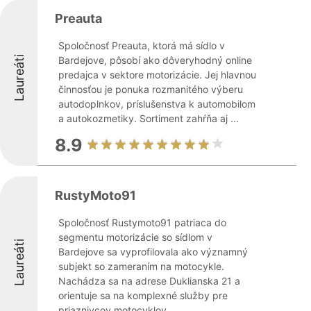
Preauta
Spoločnosť Preauta, ktorá má sídlo v
Laureáti
Bardejove, pôsobí ako dôveryhodný online
predajca v sektore motorizácie. Jej hlavnou
činnosťou je ponuka rozmanitého výberu
autodoplnkov, príslušenstva k automobilom
a autokozmetiky. Sortiment zahŕňa aj ...
8.9
RustyMoto91
Spoločnosť Rustymoto91 patriaca do
segmentu motorizácie so sídlom v
Laureáti
Bardejove sa vyprofilovala ako významný
subjekt so zameraním na motocykle.
Nachádza sa na adrese Duklianska 21 a
orientuje sa na komplexné služby pre
priaznivcov motocyklov. ...