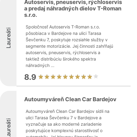
Autoservis, pneuservis, rýchloservis
a predaj náhradných dielov T-Roman
s.r.o.
Spoločnosť Autoservis T-Roman s.r.o.
Laureáti
pôsobiaca v Bardejove na ulici Tarasa
Ševčenku 7, poskytuje rozsiahle služby v
segmente motorizácie. Jej činnosti zahŕňajú
autoservis, pneuservis, rýchloservis a
taktiež distribúciu širokého spektra
náhradných ...
8.9
Autoumyváreň Clean Car Bardejov
Autoumyváreň Clean Car Bardejov sídli na
ulici Tarasa Ševčenku 7 v Bardejove a
Laureáti
vyznačuje sa ako moderné zariadenie
poskytujúce komplexnú starostlivosť o
automobily. Jej hlavnou činnosťou je