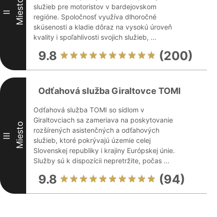
Miesto
služieb pre motoristov v bardejovskom
II
regióne. Spoločnosť využíva dlhoročné
skúsenosti a kladie dôraz na vysokú úroveň
kvality i spoľahlivosti svojich služieb, ...
9.8
(200)
Odťahová služba Giraltovce TOMI
Odťahová služba TOMI so sídlom v
Giraltovciach sa zameriava na poskytovanie
Miesto
rozšírených asistenčných a odťahových
III
služieb, ktoré pokrývajú územie celej
Slovenskej republiky i krajiny Európskej únie.
Služby sú k dispozícii nepretržite, počas ...
9.8
(94)