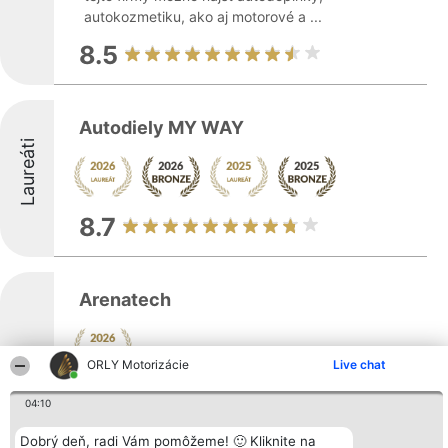
autokozmetiku, ako aj motorové a ...
8.5
Autodiely MY WAY
Laureáti
8.7
Arenatech
ORLY Motorizácie
Live chat
Laureáti
04:10
Spoločnosť Arenatech, s.r.o. so sídlom v
Dobrý deň, radi Vám pomôžeme! 🙂 Kliknite na
Čadci sa prezentuje ako spoľahlivý