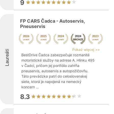
9
FP CARS Čadca - Autoservis,
Pneuservis
Pokaż więcej >>
Laureáti
BestDrive Čadca zabezpečuje rozmanité
motoristické služby na adrese A. Hlinku 495
v Čadci, pričom jej portfólio zahŕňa
pneuservis, autoservis a autopožičovňu.
Táto prevádzka patrí do celoslovenskej
siete, ktorá je napojená na nemecký
koncern ...
8.3