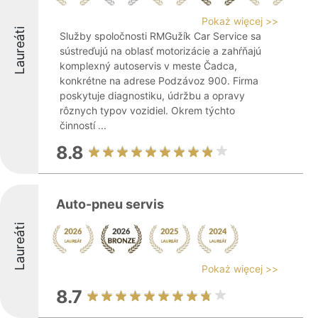
Pokaż więcej >>
Laureáti
Služby spoločnosti RMGužík Car Service sa
sústreďujú na oblasť motorizácie a zahŕňajú
komplexný autoservis v meste Čadca,
konkrétne na adrese Podzávoz 900. Firma
poskytuje diagnostiku, údržbu a opravy
rôznych typov vozidiel. Okrem týchto
činností ...
8.8
Auto-pneu servis
Laureáti
Pokaż więcej >>
8.7