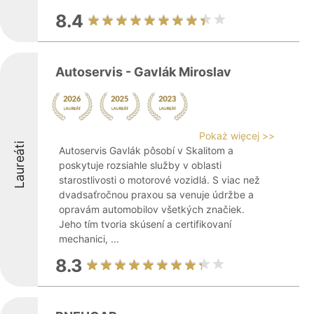
8.4
Autoservis - Gavlák Miroslav
Pokaż więcej >>
Laureáti
Autoservis Gavlák pôsobí v Skalitom a
poskytuje rozsiahle služby v oblasti
starostlivosti o motorové vozidlá. S viac než
dvadsaťročnou praxou sa venuje údržbe a
opravám automobilov všetkých značiek.
Jeho tím tvoria skúsení a certifikovaní
mechanici, ...
8.3