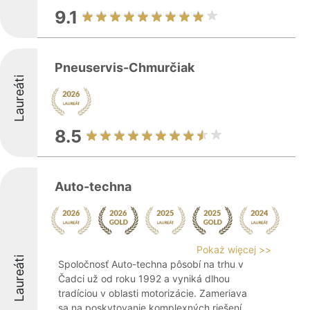
9.1
Pneuservis-Chmurčiak
Laureáti
8.5
Auto-techna
Pokaż więcej >>
Laureáti
Spoločnosť Auto-techna pôsobí na trhu v
Čadci už od roku 1992 a vyniká dlhou
tradíciou v oblasti motorizácie. Zameriava
sa na poskytovanie komplexných riešení