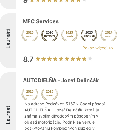
9
MFC Services
Laureáti
Pokaż więcej >>
8.7
AUTODIELŇA - Jozef Delinčák
Na adrese Podzávoz 5162 v Čadci pôsobí
Laureáti
AUTODIELŇA - Jozef Delinčák, ktorá je
známa svojim dlhodobým pôsobením v
oblasti motorizácie. Podnik sa venuje
poskytovaniu komplexných služieb v