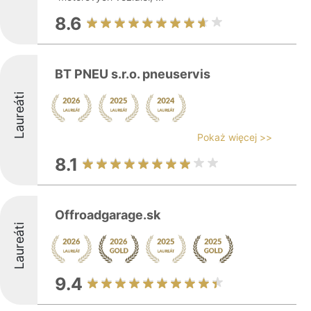
8.6
BT PNEU s.r.o. pneuservis
Laureáti
Pokaż więcej >>
8.1
Offroadgarage.sk
Laureáti
9.4