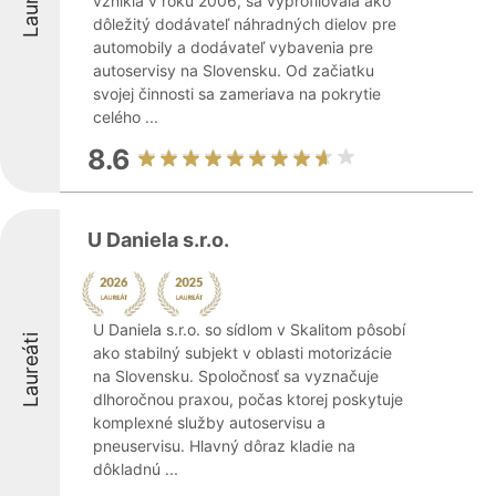
Laureáti
vznikla v roku 2006, sa vyprofilovala ako
dôležitý dodávateľ náhradných dielov pre
automobily a dodávateľ vybavenia pre
autoservisy na Slovensku. Od začiatku
svojej činnosti sa zameriava na pokrytie
celého ...
8.6
U Daniela s.r.o.
U Daniela s.r.o. so sídlom v Skalitom pôsobí
Laureáti
ako stabilný subjekt v oblasti motorizácie
na Slovensku. Spoločnosť sa vyznačuje
dlhoročnou praxou, počas ktorej poskytuje
komplexné služby autoservisu a
pneuservisu. Hlavný dôraz kladie na
dôkladnú ...