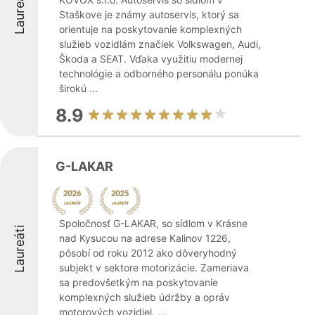
Laureáti
Staškove je známy autoservis, ktorý sa
orientuje na poskytovanie komplexných
služieb vozidlám značiek Volkswagen, Audi,
Škoda a SEAT. Vďaka využitiu modernej
technológie a odborného personálu ponúka
širokú ...
8.9
G-LAKAR
Spoločnosť G-LAKAR, so sídlom v Krásne
Laureáti
nad Kysucou na adrese Kalinov 1226,
pôsobí od roku 2012 ako dôveryhodný
subjekt v sektore motorizácie. Zameriava
sa predovšetkým na poskytovanie
komplexných služieb údržby a opráv
motorových vozidiel, ...