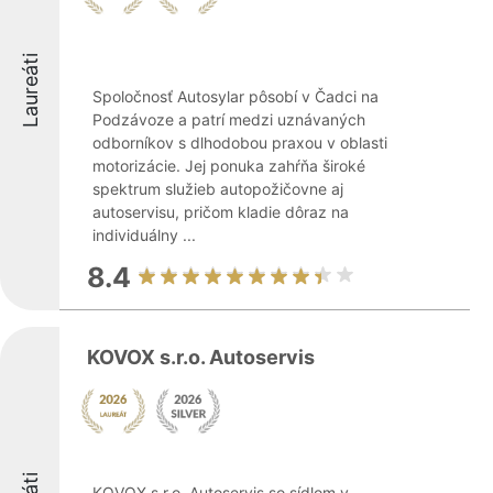
Laureáti
Spoločnosť Autosylar pôsobí v Čadci na
Podzávoze a patrí medzi uznávaných
odborníkov s dlhodobou praxou v oblasti
motorizácie. Jej ponuka zahŕňa široké
spektrum služieb autopožičovne aj
autoservisu, pričom kladie dôraz na
individuálny ...
8.4
KOVOX s.r.o. Autoservis
KOVOX s.r.o. Autoservis so sídlom v