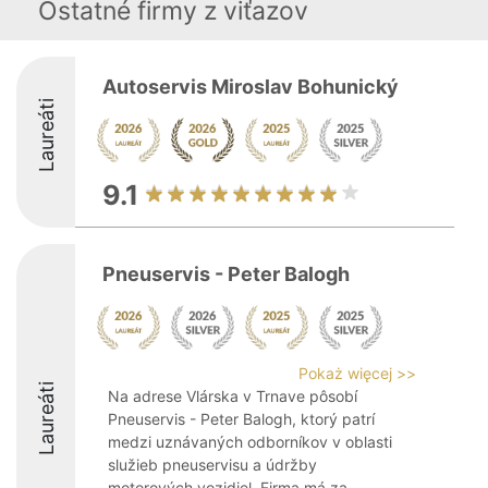
Ostatné firmy z viťazov
Autoservis Miroslav Bohunický
Laureáti
9.1
Pneuservis - Peter Balogh
Pokaż więcej >>
Laureáti
Na adrese Vlárska v Trnave pôsobí
Pneuservis - Peter Balogh, ktorý patrí
medzi uznávaných odborníkov v oblasti
služieb pneuservisu a údržby
motorových vozidiel. Firma má za