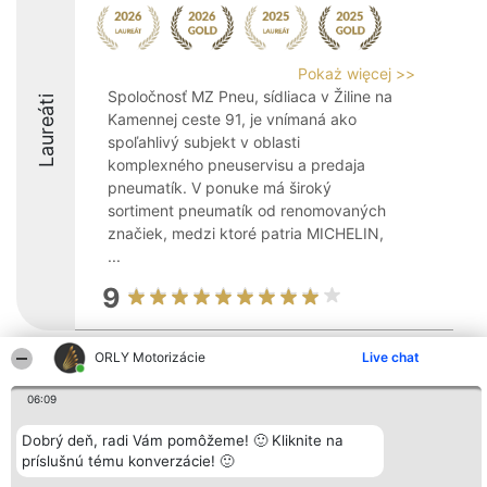
Pokaż więcej >>
Spoločnosť MZ Pneu, sídliaca v Žiline na
Laureáti
Kamennej ceste 91, je vnímaná ako
spoľahlivý subjekt v oblasti
komplexného pneuservisu a predaja
pneumatík. V ponuke má široký
sortiment pneumatík od renomovaných
značiek, medzi ktoré patria MICHELIN,
...
9
ORLY Motorizácie
Live chat
Organizátor hodnotenia
Hodnotenie
Kontakt
Bright Side Solutions sp. z o.
Laureáti
Kontakt
06:09
o. sp. k.
Lista
ul. Ruska 22
wszystkich
Wrocław 50-079
Dobrý deň, radi Vám pomôžeme! 🙂 Kliknite na
Laureatów
KRS 0000749100 | Regon
Podmienky
príslušnú tému konverzácie! 🙂
381313360 | NIP 8943132676
Obchodné