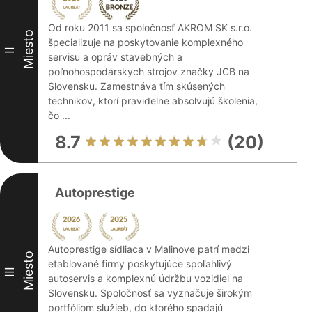
Od roku 2011 sa spoločnosť AKROM SK s.r.o.
Miesto
špecializuje na poskytovanie komplexného
II
servisu a opráv stavebných a
poľnohospodárskych strojov značky JCB na
Slovensku. Zamestnáva tím skúsených
technikov, ktorí pravidelne absolvujú školenia,
čo ...
8.7
(20)
Autoprestige
Autoprestige sídliaca v Malinove patrí medzi
Miesto
etablované firmy poskytujúce spoľahlivý
III
autoservis a komplexnú údržbu vozidiel na
Slovensku. Spoločnosť sa vyznačuje širokým
portfóliom služieb, do ktorého spadajú