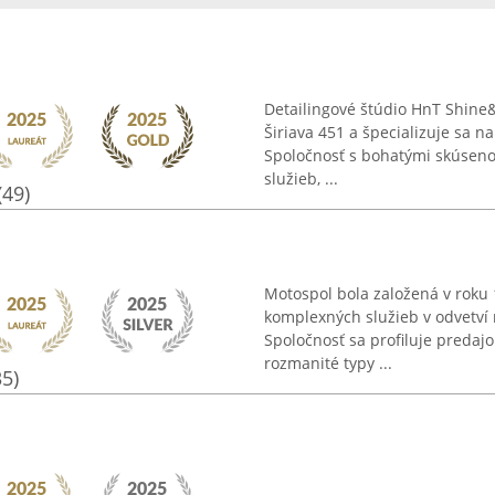
Detailingové štúdio HnT Shine
Širiava 451 a špecializuje sa n
Spoločnosť s bohatými skúsenos
služieb, ...
(49)
Motospol bola založená v roku
komplexných služieb v odvetví
Spoločnosť sa profiluje preda
rozmanité typy ...
35)