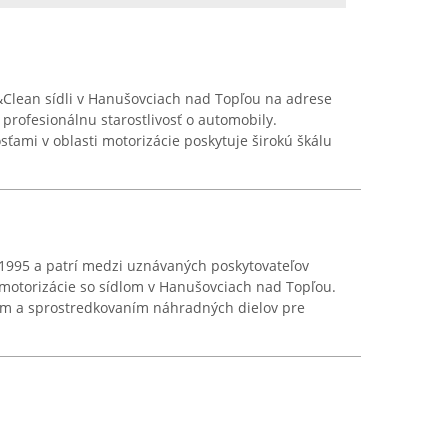
&Clean sídli v Hanušovciach nad Topľou na adrese
a profesionálnu starostlivosť o automobily.
ťami v oblasti motorizácie poskytuje širokú škálu
 1995 a patrí medzi uznávaných poskytovateľov
 motorizácie so sídlom v Hanušovciach nad Topľou.
jom a sprostredkovaním náhradných dielov pre