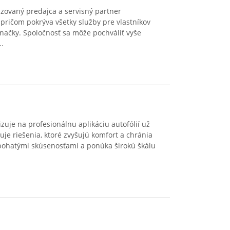
rizovaný predajca a servisný partner
pričom pokrýva všetky služby pre vlastníkov
značky. Spoločnosť sa môže pochváliť vyše
..
izuje na profesionálnu aplikáciu autofólií už
uje riešenia, ktoré zvyšujú komfort a chránia
 bohatými skúsenosťami a ponúka širokú škálu