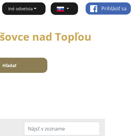
Prihlásiť sa
Iné odvetvia
ušovce nad Topľou
Hľadať