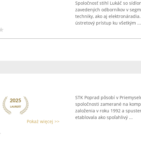
Spoločnosť stihl Lukáč so sídl
zavedených odborníkov v segme
techniky, ako aj elektronáradi
ústretový prístup ku všetkým ...
STK Poprad pôsobí v Priemysel
spoločnosti zamerané na kompl
založenia v roku 1992 a spusten
etablovala ako spoľahlivý ...
Pokaż więcej >>