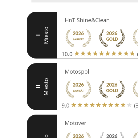
HnT Shine&Clean
Miesto
I
10.0
Motospol
Miesto
II
9.0
(
Motover