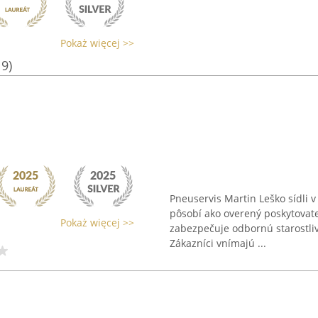
Pokaż więcej >>
19)
Pneuservis Martin Leško sídli
pôsobí ako overený poskytovate
Pokaż więcej >>
zabezpečuje odbornú starostliv
Zákazníci vnímajú ...