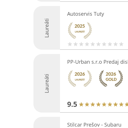
Autoservis Tuty
Laureáti
PP-Urban s.r.o Predaj di
Laureáti
9.5
Stilcar Prešov - Subaru