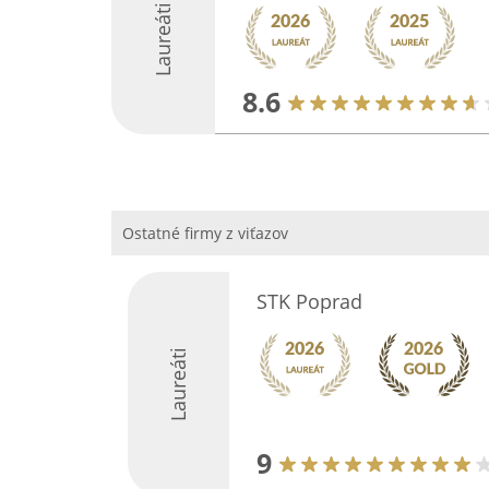
Laureáti
8.6
Ostatné firmy z viťazov
STK Poprad
Laureáti
9