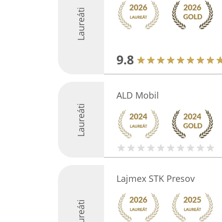
Laureáti
9.8
ALD Mobil
Laureáti
Lajmex STK Presov
Laureáti