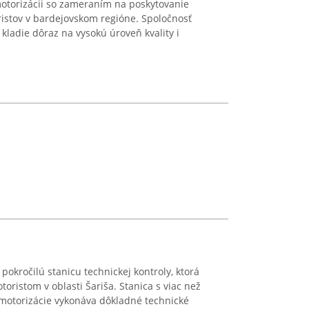
otorizácii so zameraním na poskytovanie
istov v bardejovskom regióne. Spoločnosť
kladie dôraz na vysokú úroveň kvality i
okročilú stanicu technickej kontroly, ktorá
oristom v oblasti Šariša. Stanica s viac než
 motorizácie vykonáva dôkladné technické