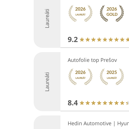
Laureáti
9.2
Autofolie top Prešov
Laureáti
8.4
Hedin Automotive | Hyu