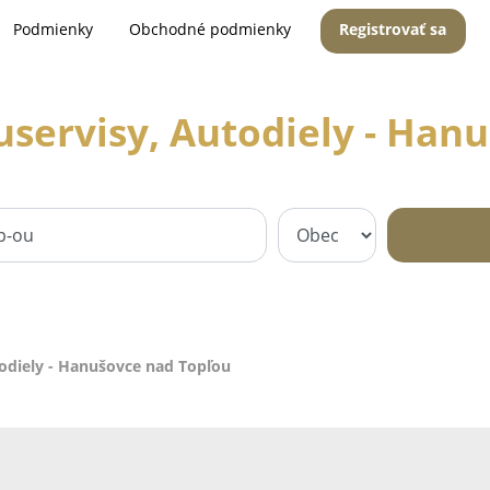
Podmienky
Obchodné podmienky
Registrovať sa
uservisy, Autodiely - Han
todiely - Hanušovce nad Topľou