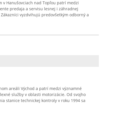
om v Hanušovciach nad Topľou patrí medzi
nte predaja a servisu lesnej i záhradnej
a. Zákazníci vyzdvihujú predovšetkým odborný a
nom areáli Východ a patrí medzi významné
exné služby v oblasti motorizácie. Od svojho
ia stanice technickej kontroly v roku 1994 sa