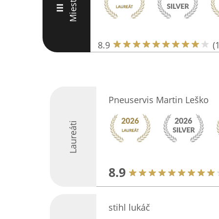
Miesto
III
8.9
(
Pneuservis Martin Leško
Laureáti
8.9
stihl lukáč