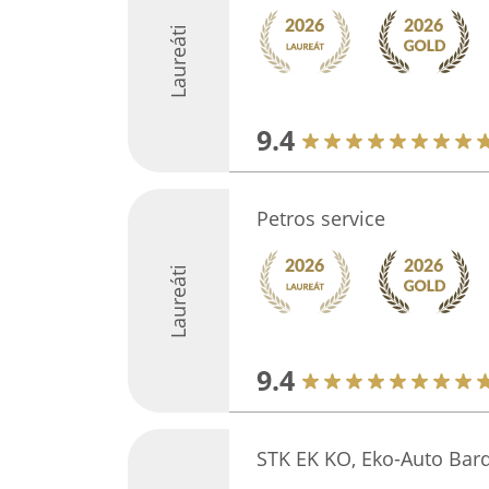
Laureáti
9.4
Petros service
Laureáti
9.4
STK EK KO, Eko-Auto Bar