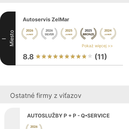
Autoservis ZelMar
Miesto
I
Pokaż więcej >>
8.8
(11)
Ostatné firmy z viťazov
AUTOSLUŽBY P + P - Q•SERVICE