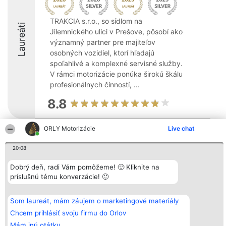
TRAKCIA s.r.o., so sídlom na
Laureáti
Jilemnického ulici v Prešove, pôsobí ako
významný partner pre majiteľov
osobných vozidiel, ktorí hľadajú
spoľahlivé a komplexné servisné služby.
V rámci motorizácie ponúka širokú škálu
profesionálnych činností, ...
8.8
ORLY Motorizácie
Live chat
Organizátor hodnotenia
Hodnotenie
Kontakt
Bright Side Solutions sp. z o.
Laureáti
Kontakt
20:08
o. sp. k.
Lista
ul. Ruska 22
wszystkich
Dobrý deň, radi Vám pomôžeme! 🙂 Kliknite na
Wrocław 50-079
Laureatów
príslušnú tému konverzácie! 🙂
KRS 0000749100 | Regon
Podmienky
381313360 | NIP 8943132676
Obchodné
+48 508 492 400
podmienky
Zásady
Som laureát, mám záujem o marketingové materiály
ochrany
Chcem prihlásiť svoju firmu do Orlov
osobných
údajov
Mám inú otátku