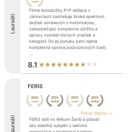
Firma Autoslužby P+P sídliaca v
Laureáti
Jánovciach zastrešuje široké spektrum
služieb súvisiacich s motorizáciou,
zabezpečujúc komplexnú údržbu a
opravy vozidiel rôznych značiek a
kategórií. Do jej ponuky patrí najmä
komplexná oprava podvozkových častí,
...
8.1
FERIS
Pokaż więcej >>
Laureáti
FERIS sídli vo Veľkom Šariši a pôsobí
ako stabilný subjekt v sektore
motorizácie a technickej kontroly