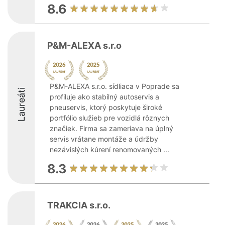
8.6
P&M-ALEXA s.r.o
P&M-ALEXA s.r.o. sídliaca v Poprade sa
Laureáti
profiluje ako stabilný autoservis a
pneuservis, ktorý poskytuje široké
portfólio služieb pre vozidlá rôznych
značiek. Firma sa zameriava na úplný
servis vrátane montáže a údržby
nezávislých kúrení renomovaných ...
8.3
TRAKCIA s.r.o.