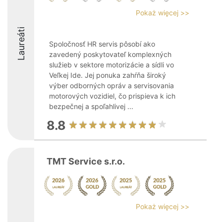
Pokaż więcej >>
Laureáti
Spoločnosť HR servis pôsobí ako
zavedený poskytovateľ komplexných
služieb v sektore motorizácie a sídli vo
Veľkej Ide. Jej ponuka zahŕňa široký
výber odborných opráv a servisovania
motorových vozidiel, čo prispieva k ich
bezpečnej a spoľahlivej ...
8.8
TMT Service s.r.o.
Pokaż więcej >>