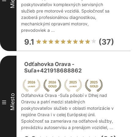
II
poskytovateľov komplexných servisných
služieb pre motorové vozidlá. Spoločnosť sa
zaoberá profesionálnou diagnostikou,
mechanickými opravami motorov,
prevodoviek a ...
9.1
(37)
Odťahovka Orava -
Suľa+421918688862
Odťahovka Orava -Suľa pôsobí v Dlhej nad
Miesto
Oravou a patrí medzi stabilných
III
poskytovateľov služieb v oblasti motorizácie v
regióne Orava i v celej Európskej únii.
Spoločnosť sa zameriava na odťahové služby,
prevádzku autoservisu a prenájom vozidiel, ...