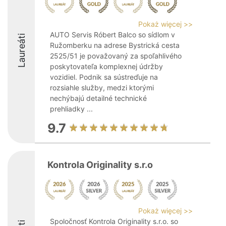
Pokaż więcej >>
AUTO Servis Róbert Balco so sídlom v
Laureáti
Ružomberku na adrese Bystrická cesta
2525/51 je považovaný za spoľahlivého
poskytovateľa komplexnej údržby
vozidiel. Podnik sa sústreďuje na
rozsiahle služby, medzi ktorými
nechýbajú detailné technické
prehliadky ...
9.7
Kontrola Originality s.r.o
Pokaż więcej >>
Spoločnosť Kontrola Originality s.r.o. so