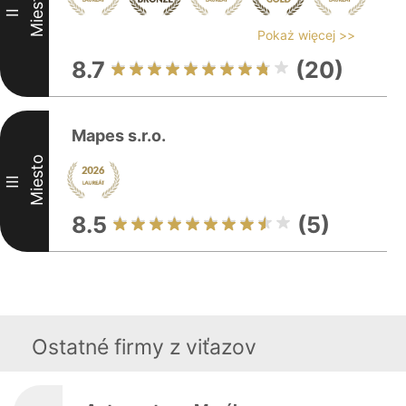
Miesto
II
Pokaż więcej >>
8.7
(20)
Mapes s.r.o.
Miesto
III
8.5
(5)
Ostatné firmy z viťazov