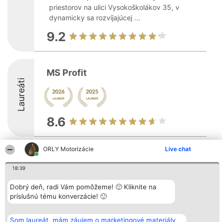
priestorov na ulici Vysokoškolákov 35, v
dynamicky sa rozvíjajúcej ...
9.2
MS Profit
Laureáti
8.6
ORLY Motorizácie
Live chat
Organizátor hodnotenia
Hodnotenie
Kontakt
Bright Side Solutions sp. z o.
Laureáti
Kontakt
18:39
o. sp. k.
Lista
ul. Ruska 22
wszystkich
Wrocław 50-079
Dobrý deň, radi Vám pomôžeme! 🙂 Kliknite na
Laureatów
KRS 0000749100 | Regon
Podmienky
príslušnú tému konverzácie! 🙂
381313360 | NIP 8943132676
Obchodné
+48 508 492 400
podmienky
Zásady
Som laureát, mám záujem o marketingové materiály