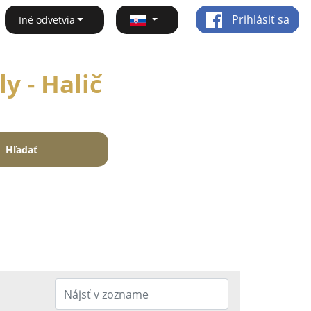
Prihlásiť sa
Iné odvetvia
y - Halič
Hľadať