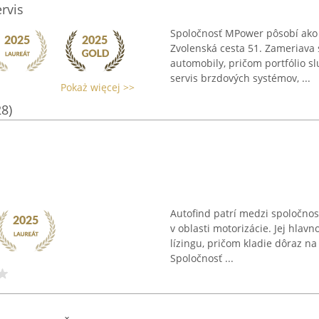
rvis
Spoločnosť MPower pôsobí ako 
Zvolenská cesta 51. Zameriava 
automobily, pričom portfólio s
servis brzdových systémov, ...
Pokaż więcej >>
28)
Autofind patrí medzi spoločnos
v oblasti motorizácie. Jej hlav
lízingu, pričom kladie dôraz na
Spoločnosť ...