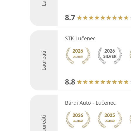
8.7
STK Lučenec
Laureáti
8.8
Bárdi Auto - Lučenec
Laureáti