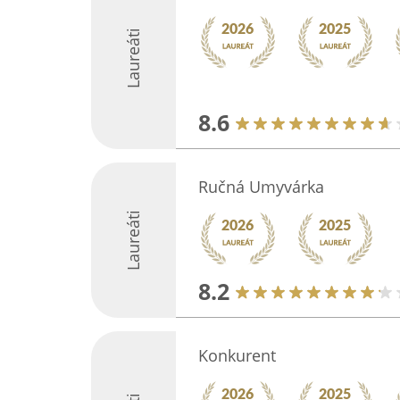
Laureáti
8.6
Ručná Umyvárka
Laureáti
8.2
Konkurent