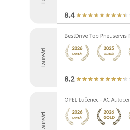
8.4
BestDrive Top Pneuservis 
Laureáti
8.2
OPEL Lučenec - AC Autoce
Laureáti