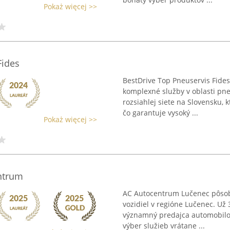
Pokaż więcej >>
Fides
BestDrive Top Pneuservis Fides
komplexné služby v oblasti pne
rozsiahlej siete na Slovensku,
čo garantuje vysoký ...
Pokaż więcej >>
ntrum
AC Autocentrum Lučenec pôsobí
vozidiel v regióne Lučenec. Už 
významný predajca automobilov
výber služieb vrátane ...