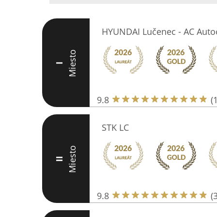
HYUNDAI Lučenec - AC Aut
Miesto
I
9.8
(
STK LC
Miesto
II
9.8
(