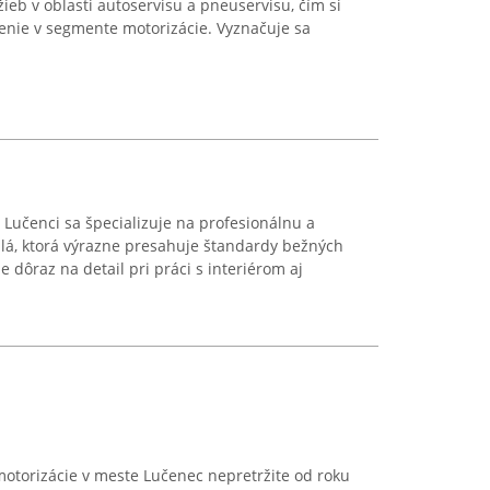
ieb v oblasti autoservisu a pneuservisu, čím si
enie v segmente motorizácie. Vyznačuje sa
 Lučenci sa špecializuje na profesionálnu a
dlá, ktorá výrazne presahuje štandardy bežných
 dôraz na detail pri práci s interiérom aj
otorizácie v meste Lučenec nepretržite od roku