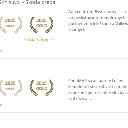
 s.r.o. - Škoda predaj
Autocentrum Bystriansky s.r.o. 
na poskytovanie komplexných sl
partner značiek Škoda a Volksw
známych ...
Pokaż więcej >>
PneuMAR s.r.o. patrí v Lučenci
kompletnú starostlivosť o motor
zabezpečuje rozsiahle služby a
úžitkové a ...