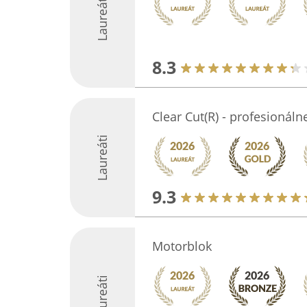
Laureáti
8.3
Clear Cut(R) - profesionáln
Laureáti
9.3
Motorblok
Laureáti