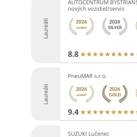
AUTOCENTRUM BYSTRIANSKY
nových vozidiel/servis
Laureáti
8.8
PneuMAR s.r.o.
Laureáti
9.4
SUZUKI Lučenec