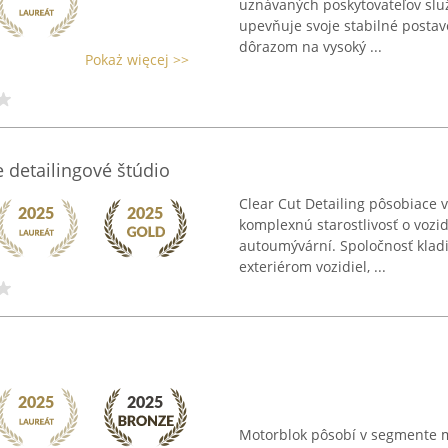
uznávaných poskytovateľov služ
upevňuje svoje stabilné postav
dôrazom na vysoký ...
Pokaż więcej >>
e detailingové štúdio
Clear Cut Detailing pôsobiace v
komplexnú starostlivosť o vozi
autoumývární. Spoločnosť kladie
exteriérom vozidiel, ...
Motorblok pôsobí v segmente m