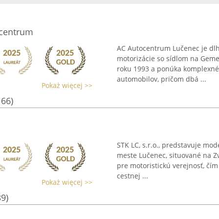
ocentrum
AC Autocentrum Lučenec je dl
motorizácie so sídlom na Gemer
roku 1993 a ponúka komplexné 
automobilov, pričom dbá ...
Pokaż więcej >>
166)
STK LC, s.r.o., predstavuje mod
meste Lučenec, situované na Z
pre motoristickú verejnosť, čím 
cestnej ...
Pokaż więcej >>
39)