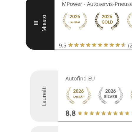
MPower - Autoservis-Pneuse
Miesto
III
9.5
(
Autofind EU
Laureáti
8.8