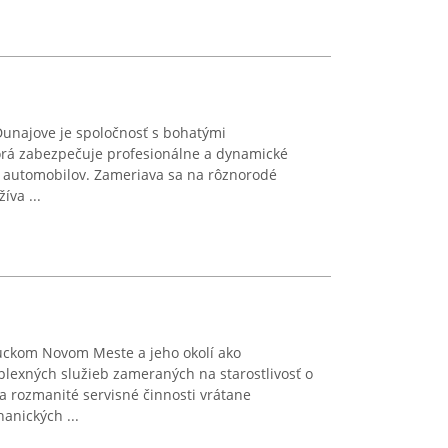
 Dunajove je spoločnosť s bohatými
orá zabezpečuje profesionálne a dynamické
y automobilov. Zameriava sa na rôznorodé
íva ...
uckom Novom Meste a jeho okolí ako
lexných služieb zameraných na starostlivosť o
na rozmanité servisné činnosti vrátane
anických ...