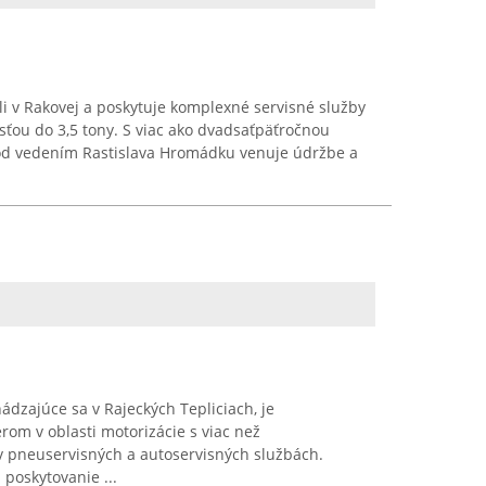
i v Rakovej a poskytuje komplexné servisné služby
ťou do 3,5 tony. S viac ako dvadsaťpäťročnou
pod vedením Rastislava Hromádku venuje údržbe a
ádzajúce sa v Rajeckých Tepliciach, je
om v oblasti motorizácie s viac než
 pneuservisných a autoservisných službách.
 poskytovanie ...