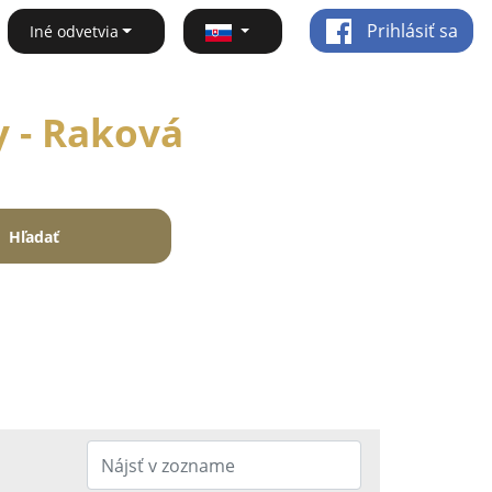
Prihlásiť sa
Iné odvetvia
y - Raková
Hľadať