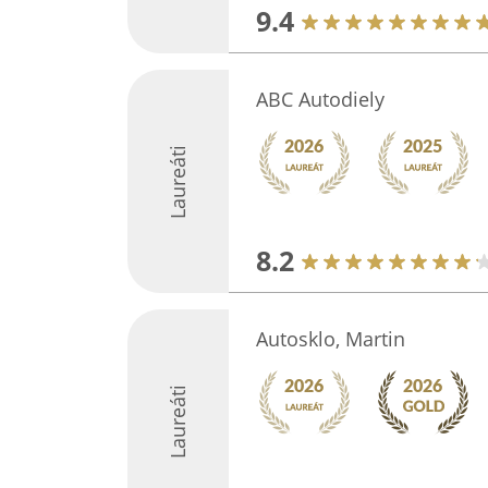
9.4
ABC Autodiely
Laureáti
8.2
Autosklo, Martin
Laureáti