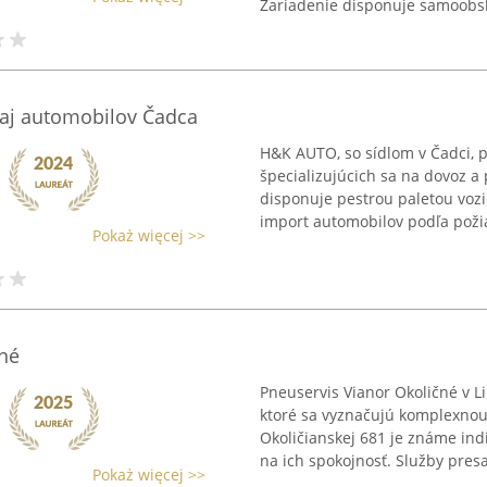
Zariadenie disponuje samoobsl
aj automobilov Čadca
H&K AUTO, so sídlom v Čadci, 
špecializujúcich sa na dovoz a
disponuje pestrou paletou vozi
import automobilov podľa požia
Pokaż więcej >>
né
Pneuservis Vianor Okoličné v L
ktoré sa vyznačujú komplexnou s
Okoličianskej 681 je známe in
na ich spokojnosť. Služby presa
Pokaż więcej >>