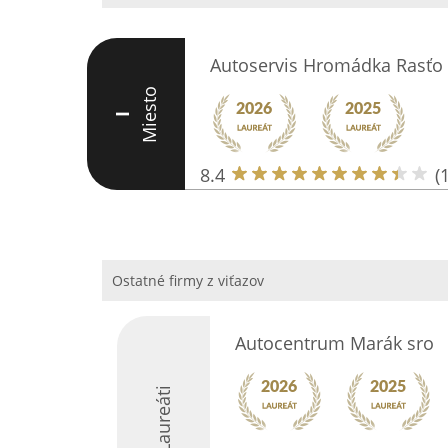
Autoservis Hromádka Rasťo
Miesto
I
8.4
(
Ostatné firmy z viťazov
Autocentrum Marák sro
Laureáti