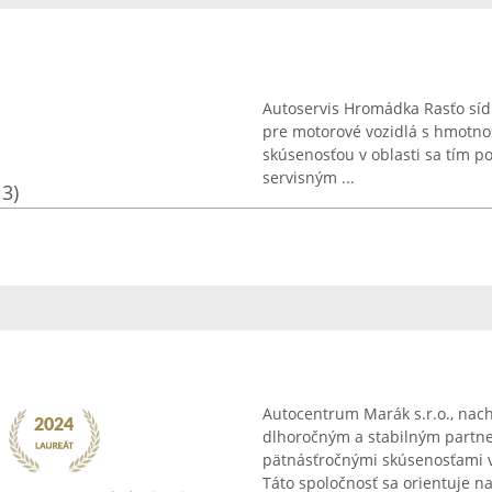
Autoservis Hromádka Rasťo sídl
pre motorové vozidlá s hmotnos
skúsenosťou v oblasti sa tím 
servisným ...
13)
Autocentrum Marák s.r.o., nach
dlhoročným a stabilným partner
pätnásťročnými skúsenosťami v
Táto spoločnosť sa orientuje na