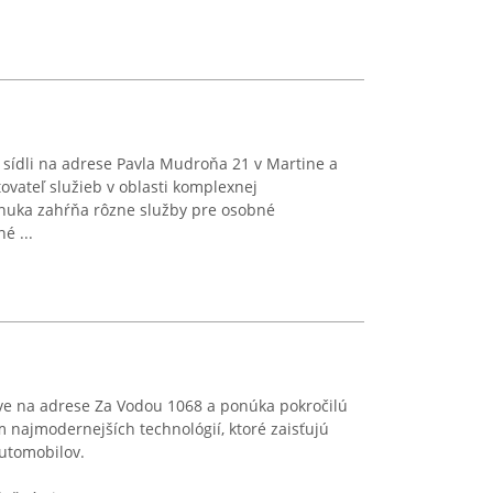
 sídli na adrese Pavla Mudroňa 21 v Martine a
vateľ služieb v oblasti komplexnej
 ponuka zahŕňa rôzne služby pre osobné
é ...
e na adrese Za Vodou 1068 a ponúka pokročilú
ím najmodernejších technológií, ktoré zaisťujú
automobilov.