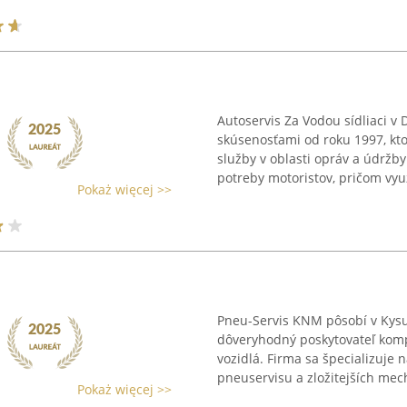
Autoservis Za Vodou sídliaci v
skúsenosťami od roku 1997, kt
služby v oblasti opráv a údržb
potreby motoristov, pričom využ
Pokaż więcej >>
Pneu-Servis KNM pôsobí v Kys
dôveryhodný poskytovateľ komp
vozidlá. Firma sa špecializuje 
pneuservisu a zložitejších mech
Pokaż więcej >>