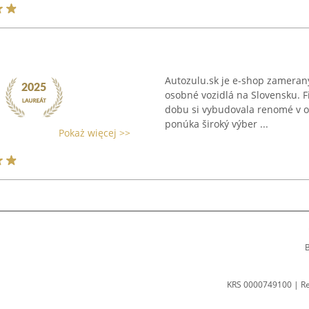
Autozulu.sk je e-shop zameran
osobné vozidlá na Slovensku. F
dobu si vybudovala renomé v ob
ponúka široký výber ...
Pokaż więcej >>
B
KRS 0000749100 | R