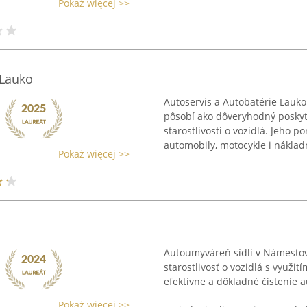
Pokaż więcej >>
 Lauko
Autoservis a Autobatérie Lauko
pôsobí ako dôveryhodný poskyto
starostlivosti o vozidlá. Jeho
automobily, motocykle i nákladn
Pokaż więcej >>
Autoumyváreň sídli v Námestov
starostlivosť o vozidlá s využit
efektívne a dôkladné čistenie 
Pokaż więcej >>