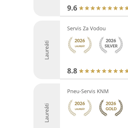
9.6
Servis Za Vodou
Laureáti
8.8
Pneu-Servis KNM
Laureáti