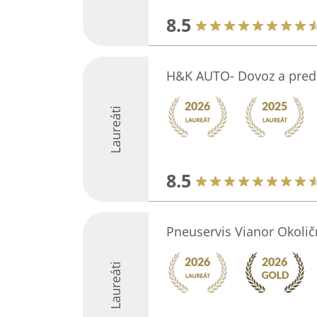
8.5
H&K AUTO- Dovoz a pred
Laureáti
8.5
Pneuservis Vianor Okolič
Laureáti