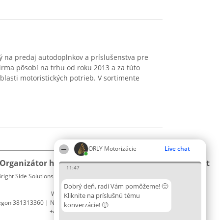
ý na predaj autodoplnkov a príslušenstva pre
irma pôsobí na trhu od roku 2013 a za túto
lasti motoristických potrieb. V sortimente
ORLY Motorizácie
Live chat
Organizátor hodnotenia
Hodnotenie
Kontakt
11:47
right Side Solutions sp. z o. o. sp. k.
Laureáti
Kontakt
ul. Ruska 22
Lista
Dobrý deň, radi Vám pomôžeme! 🙂
Wrocław 50-079
wszystkich
Kliknite na príslušnú tému
egon 381313360 | NIP 8943132676
Laureatów
konverzácie! 🙂
+48 508 492 400
Podmienky