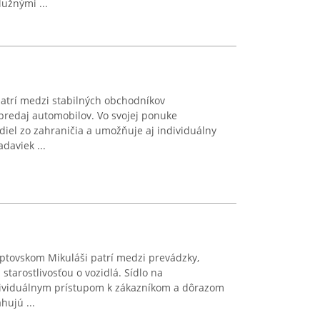
užnými ...
patrí medzi stabilných obchodníkov
 predaj automobilov. Vo svojej ponuke
diel zo zahraničia a umožňuje aj individuálny
daviek ...
iptovskom Mikuláši patrí medzi prevádzky,
tarostlivosťou o vozidlá. Sídlo na
dividuálnym prístupom k zákazníkom a dôrazom
hujú ...