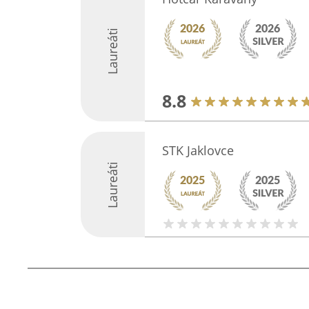
Laureáti
8.8
STK Jaklovce
Laureáti