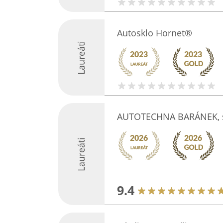
Autosklo Hornet®
Laureáti
AUTOTECHNA BARÁNEK, s.
Laureáti
9.4