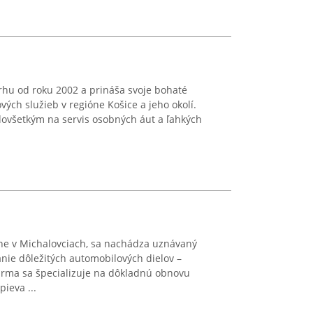
rhu od roku 2002 a prináša svoje bohaté
vých služieb v regióne Košice a jeho okolí.
dovšetkým na servis osobných áut a ľahkých
ne v Michalovciach, sa nachádza uznávaný
nie dôležitých automobilových dielov –
Firma sa špecializuje na dôkladnú obnovu
ieva ...