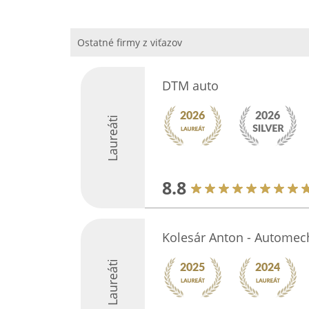
Ostatné firmy z viťazov
DTM auto
Laureáti
8.8
Kolesár Anton - Automec
Laureáti