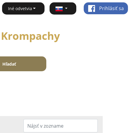
Prihlásiť sa
Iné odvetvia
 - Krompachy
Hľadať