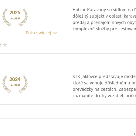
Hotcar Karavany so sídlom na D
dôležitý subjekt v oblasti kara
predaj a prenájom nových obytn
komplexné služby pre cestovani
Pokaż więcej >>
STK Jaklovce predstavuje moder
ktoré sa venuje dôslednému pre
prevádzky na cestách. Zabezpeč
rozmanité druhy vozidiel, pričo
B