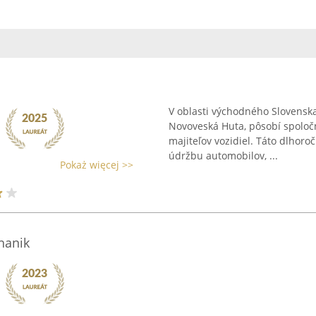
V oblasti východného Slovenska,
Novoveská Huta, pôsobí spoloč
majiteľov vozidiel. Táto dlhoro
údržbu automobilov, ...
Pokaż więcej >>
hanik