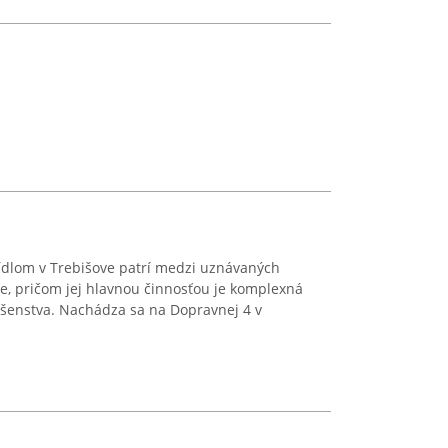
sídlom v Trebišove patrí medzi uznávaných
ie, pričom jej hlavnou činnosťou je komplexná
ušenstva. Nachádza sa na Dopravnej 4 v