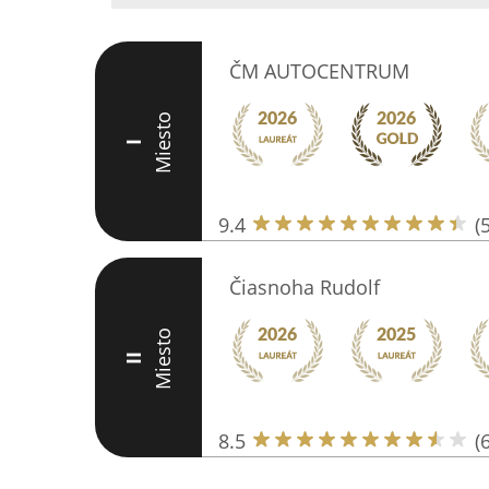
ČM AUTOCENTRUM
Miesto
I
9.4
(
Čiasnoha Rudolf
Miesto
II
8.5
(6