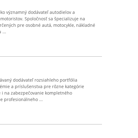
ako významný dodávateľ autodielov a
motoristov. Spoločnosť sa špecializuje na
rčených pre osobné autá, motocykle, nákladné
 ...
návaný dodávateľ rozsiahleho portfólia
émie a príslušenstva pre rôzne kategórie
uje i na zabezpečovanie kompletného
e profesionálneho ...