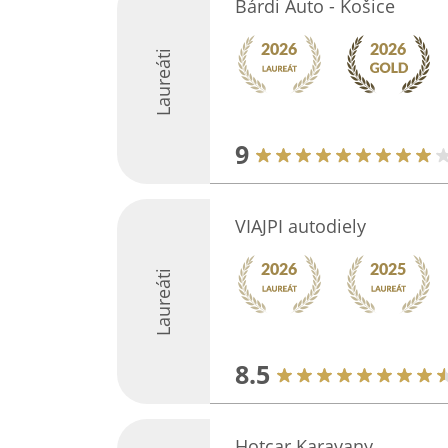
Bárdi Auto - Košice
Laureáti
9
VIAJPI autodiely
Laureáti
8.5
Hotcar Karavany