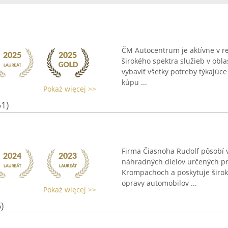
ČM Autocentrum je aktívne v re
širokého spektra služieb v obl
vybaviť všetky potreby týkajúce
kúpu ...
Pokaż więcej >>
51)
Firma Čiasnoha Rudolf pôsobí 
náhradných dielov určených pre
Krompachoch a poskytuje širo
opravy automobilov ...
Pokaż więcej >>
)