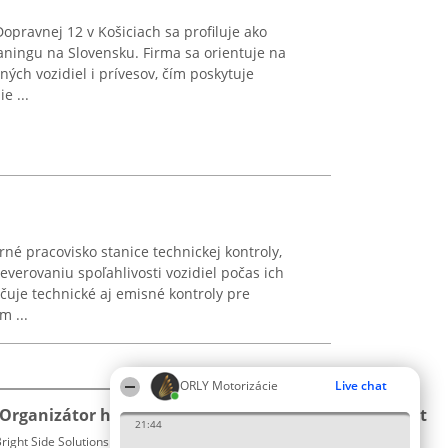
opravnej 12 v Košiciach sa profiluje ako
vaningu na Slovensku. Firma sa orientuje na
ých vozidiel i prívesov, čím poskytuje
e ...
né pracovisko stanice technickej kontroly,
verovaniu spoľahlivosti vozidiel počas ich
uje technické aj emisné kontroly pre
m ...
ORLY Motorizácie
Live chat
Organizátor hodnotenia
Hodnotenie
Kontakt
21:44
right Side Solutions sp. z o. o. sp. k.
Laureáti
Kontakt