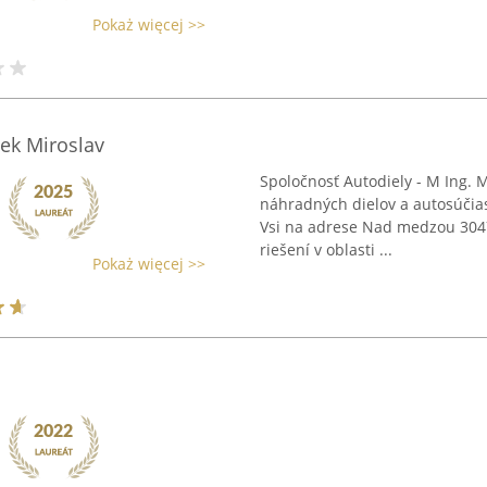
Pokaż więcej >>
ček Miroslav
Spoločnosť Autodiely - M Ing. M
náhradných dielov a autosúčiast
Vsi na adrese Nad medzou 3047
riešení v oblasti ...
Pokaż więcej >>