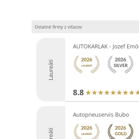
Ostatné firmy z viťazov
AUTOKARLAK - Jozef Emö
Laureáti
8.8
Autopneuservis Bubo
Laureáti