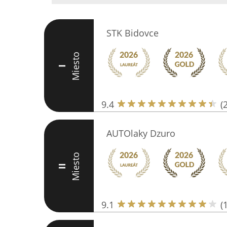
STK Bidovce
Miesto
I
9.4
(
AUTOlaky Dzuro
Miesto
II
9.1
(