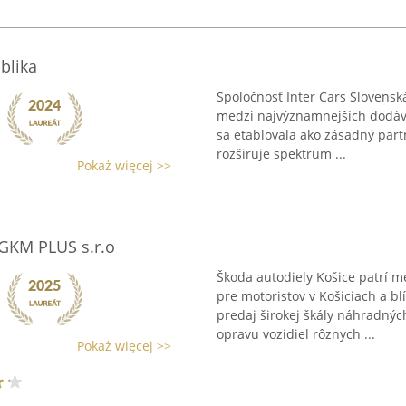
blika
Spoločnosť Inter Cars Slovenská
medzi najvýznamnejších dodávat
sa etablovala ako zásadný part
rozširuje spektrum ...
Pokaż więcej >>
 GKM PLUS s.r.o
Škoda autodiely Košice patrí 
pre motoristov v Košiciach a bl
predaj širokej škály náhradnýc
opravu vozidiel rôznych ...
Pokaż więcej >>