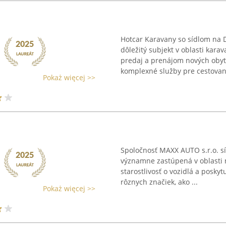
Hotcar Karavany so sídlom na D
dôležitý subjekt v oblasti kara
predaj a prenájom nových obytn
komplexné služby pre cestovani
Pokaż więcej >>
Spoločnosť MAXX AUTO s.r.o. síd
významne zastúpená v oblasti 
starostlivosť o vozidlá a posky
rôznych značiek, ako ...
Pokaż więcej >>