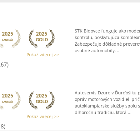
STK Bidovce funguje ako mode
kontrolu, poskytujúca komplexné
Zabezpečuje dôkladné preverova
osobné automobily, ...
Pokaż więcej >>
267)
Autoservis Dzuro v Ďurďošíku 
opráv motorových vozidiel, pri
autoklampiarske služby spolu 
dlhoročnú tradíciu, ktorá ...
Pokaż więcej >>
18)