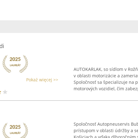
di
AUTOKARLAK, so sídlom v Rožňa
v oblasti motorizácie a zameri
Pokaż więcej >>
Spoločnosť sa špecializuje na 
motorových vozidiel, čím zabezp
Spoločnosť Autopneuservis Bu
prístupom v oblasti údržby a se
Košiciach a vďaka dlhoročným 