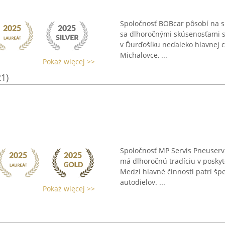
Spoločnosť BOBcar pôsobí na s
sa dlhoročnými skúsenosťami s
v Ďurďošíku neďaleko hlavnej c
Michalovce, ...
Pokaż więcej >>
21)
Spoločnosť MP Servis Pneuservi
má dlhoročnú tradíciu v poskyt
Medzi hlavné činnosti patrí špe
autodielov. ...
Pokaż więcej >>