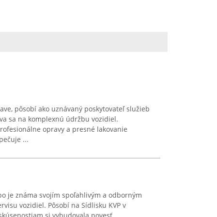
ve, pôsobí ako uznávaný poskytovateľ služieb
ava sa na komplexnú údržbu vozidiel.
profesionálne opravy a presné lakovanie
ečuje ...
bo je známa svojím spoľahlivým a odborným
rvisu vozidiel. Pôsobí na Sídlisku KVP v
skúsenostiam si vybudovala povesť