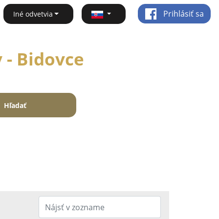
Prihlásiť sa
Iné odvetvia
 - Bidovce
Hľadať