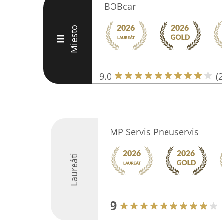
BOBcar
Miesto
III
9.0
(
MP Servis Pneuservis
Laureáti
9