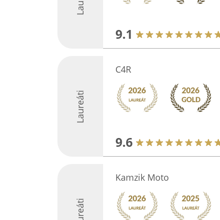
9.1
C4R
Laureáti
9.6
Kamzik Moto
Laureáti