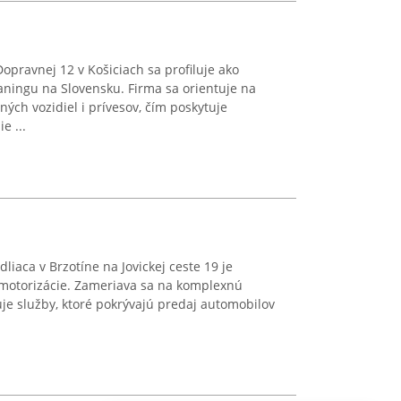
opravnej 12 v Košiciach sa profiluje ako
vaningu na Slovensku. Firma sa orientuje na
ých vozidiel i prívesov, čím poskytuje
e ...
liaca v Brzotíne na Jovickej ceste 19 je
motorizácie. Zameriava sa na komplexnú
tuje služby, ktoré pokrývajú predaj automobilov