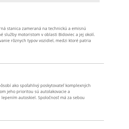
rná stanica zameraná na technickú a emisnú
 služby motoristom v oblasti Bidoviec a jej okolí.
nie rôznych typov vozidiel, medzi ktoré patria
pôsobí ako spoľahlivý poskytovateľ komplexných
čom jeho prioritou sú autolakovacie a
s lepením autoskiel. Spoločnosť má za sebou