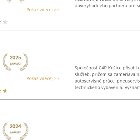
dôveryhodného partnera pre šir
Pokaż więcej >>
Spoločnosť C4R Košice pôsobí 
služieb, pričom sa zameriava na
Pokaż więcej >>
autoservisné práce, pneuservis
technického vybavenia. Význam