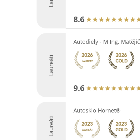
8.6
Autodiely - M Ing. Matějí
Laureáti
9.6
Autosklo Hornet®
Laureáti