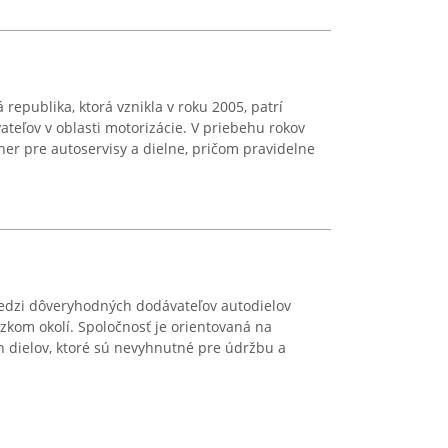
 republika, ktorá vznikla v roku 2005, patrí
eľov v oblasti motorizácie. V priebehu rokov
ner pre autoservisy a dielne, pričom pravidelne
medzi dôveryhodných dodávateľov autodielov
ízkom okolí. Spoločnosť je orientovaná na
h dielov, ktoré sú nevyhnutné pre údržbu a