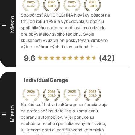
Spoločnosť AUTOTECHNA Nováky pôsobí na
Miesto
trhu od roku 1996 a vybudovala si pozíciu
II
spoľahlivého partnera v oblasti motorizácie
pre obyvateľov svojho regiónu. Svoje
skúsenosti využíva pri poskytovaní širokého
výberu náhradných dielov, určených ...
9.6
(42)
IndividualGarage
Spoločnosť IndividualGarage sa špecializuje
Miesto
na profesionálny detailing a komplexnú
III
ochranu automobilov. V jej ponuke sa
nachádza mnoho špecializovaných služieb,
ku ktorým patrí aj certifikovaná keramická