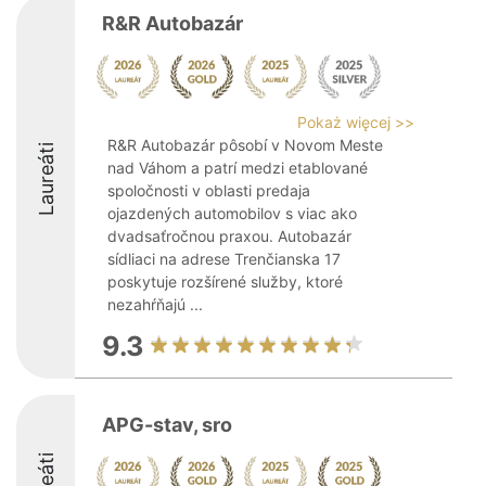
R&R Autobazár
Pokaż więcej >>
R&R Autobazár pôsobí v Novom Meste
Laureáti
nad Váhom a patrí medzi etablované
spoločnosti v oblasti predaja
ojazdených automobilov s viac ako
dvadsaťročnou praxou. Autobazár
sídliaci na adrese Trenčianska 17
poskytuje rozšírené služby, ktoré
nezahŕňajú ...
9.3
APG-stav, sro