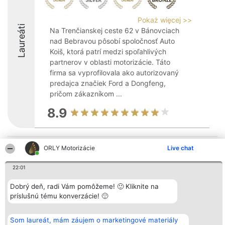
Pokaż więcej >>
Laureáti
Na Trenčianskej ceste 62 v Bánovciach
nad Bebravou pôsobí spoločnosť Auto
Koiš, ktorá patrí medzi spoľahlivých
partnerov v oblasti motorizácie. Táto
firma sa vyprofilovala ako autorizovaný
predajca značiek Ford a Dongfeng,
pričom zákazníkom ...
8.9
Organizátor hodnotenia
ORLY Motorizácie
Hodnotenie
Kontakt
Live chat
Bright Side Solutions sp. z o.
Laureáti
Kontakt
o. sp. k.
Lista
22:01
ul. Ruska 22
wszystkich
Wrocław 50-079
Laureatów
KRS 0000749100 | Regon
Dobrý deň, radi Vám pomôžeme! 🙂 Kliknite na
Podmienky
381313360 | NIP 8943132676
Obchodné
príslušnú tému konverzácie! 🙂
+48 508 492 400
podmienky
Zásady
ochrany
Som laureát, mám záujem o marketingové materiály
osobných