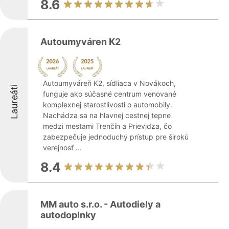
8.6
Autoumyváren K2
Autoumyváreň K2, sídliaca v Novákoch,
Laureáti
funguje ako súčasné centrum venované
komplexnej starostlivosti o automobily.
Nachádza sa na hlavnej cestnej tepne
medzi mestami Trenčín a Prievidza, čo
zabezpečuje jednoduchý prístup pre širokú
verejnosť ...
8.4
MM auto s.r.o. - Autodiely a
autodoplnky