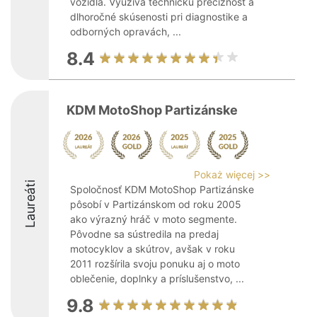
vozidlá. Využíva technickú precíznosť a
dlhoročné skúsenosti pri diagnostike a
odborných opravách, ...
8.4
KDM MotoShop Partizánske
Pokaż więcej >>
Laureáti
Spoločnosť KDM MotoShop Partizánske
pôsobí v Partizánskom od roku 2005
ako výrazný hráč v moto segmente.
Pôvodne sa sústredila na predaj
motocyklov a skútrov, avšak v roku
2011 rozšírila svoju ponuku aj o moto
oblečenie, doplnky a príslušenstvo, ...
9.8