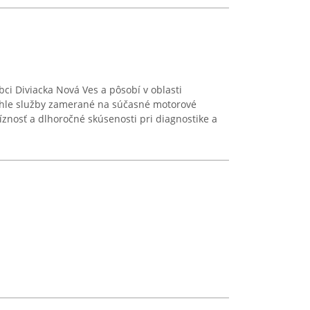
obci Diviacka Nová Ves a pôsobí v oblasti
ahle služby zamerané na súčasné motorové
íznosť a dlhoročné skúsenosti pri diagnostike a