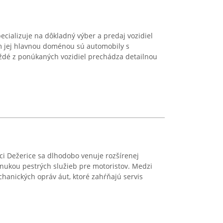
ecializuje na dôkladný výber a predaj vozidiel
m jej hlavnou doménou sú automobily s
dé z ponúkaných vozidiel prechádza detailnou
obci Dežerice sa dlhodobo venuje rozšírenej
ponukou pestrých služieb pre motoristov. Medzi
echanických opráv áut, ktoré zahŕňajú servis