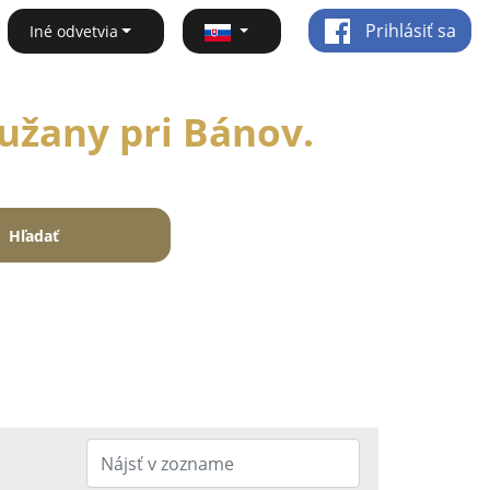
Prihlásiť sa
Iné odvetvia
lužany pri Bánov.
Hľadať