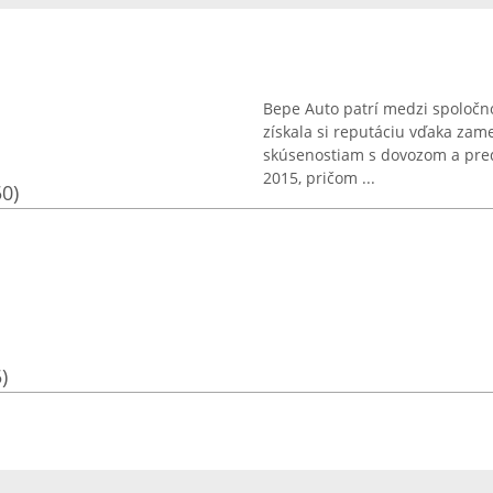
Bepe Auto patrí medzi spoločno
získala si reputáciu vďaka zam
skúsenostiam s dovozom a preda
2015, pričom ...
50)
)