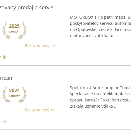
ovaný predaj a servis
MOTORBOX s.r.o patrí medzi u
poskytovateľov servisu automob
na Opatovskej ceste 3. Firma sa
motorizácie, zahŕňajúc ...
Pokaż więcej >>
ričan
Spoločnosť Autoklampiar Tomáš
špecializuje na autoklampiarsk
opravu karosérií s cieľom dosia
Získala uznanie vďaka ...
Pokaż więcej >>