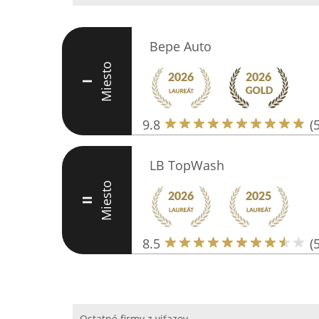
Bepe Auto
Miesto
I
9.8
(
LB TopWash
Miesto
II
8.5
(5
Ostatné firmy z viťazov