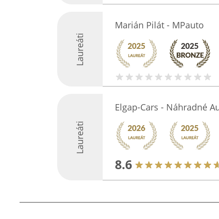
Marián Pilát - MPauto
Laureáti
Elgap-Cars - Náhradné Au
Laureáti
8.6