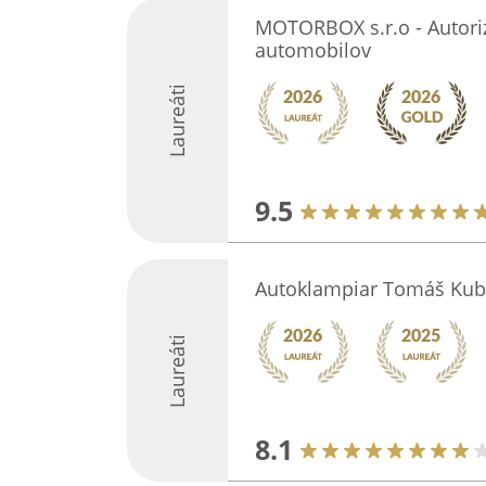
MOTORBOX s.r.o - Autoriz
automobilov
Laureáti
9.5
Autoklampiar Tomáš Kub
Laureáti
8.1