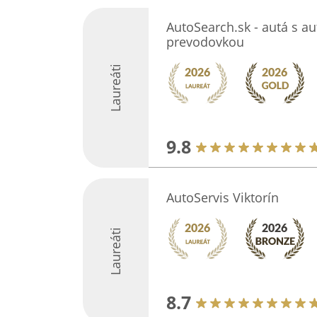
AutoSearch.sk - autá s a
prevodovkou
Laureáti
9.8
AutoServis Viktorín
Laureáti
8.7