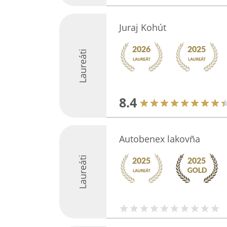
Juraj Kohút
Laureáti
8.4
Autobenex lakovña
Laureáti