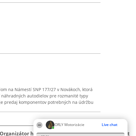
dlom na Námestí SNP 177/27 v Novákoch, ktorá
 náhradných autodielov pre rozmanité typy
ou je predaj komponentov potrebných na údržbu
ORLY Motorizácie
Live chat
Organizátor hodnotenia
Hodnotenie
Kontakt