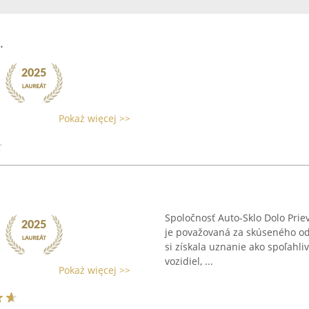
.
Pokaż więcej >>
Spoločnosť Auto-Sklo Dolo Priev
je považovaná za skúseného odb
si získala uznanie ako spoľahl
vozidiel, ...
Pokaż więcej >>