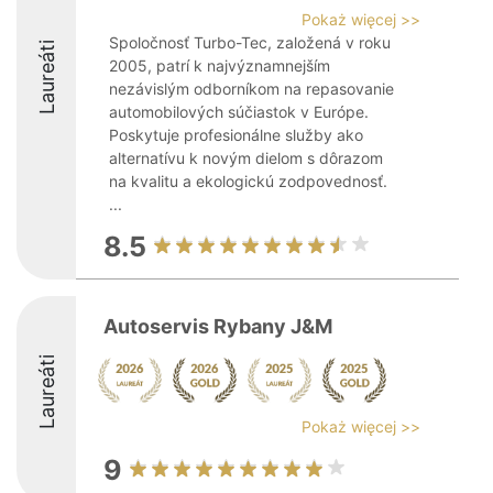
Pokaż więcej >>
Spoločnosť Turbo-Tec, založená v roku
Laureáti
2005, patrí k najvýznamnejším
nezávislým odborníkom na repasovanie
automobilových súčiastok v Európe.
Poskytuje profesionálne služby ako
alternatívu k novým dielom s dôrazom
na kvalitu a ekologickú zodpovednosť.
...
8.5
Autoservis Rybany J&M
Laureáti
Pokaż więcej >>
9