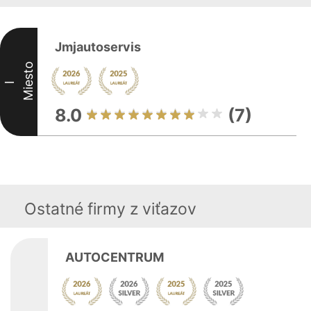
Jmjautoservis
Miesto
I
8.0
(7)
Ostatné firmy z viťazov
AUTOCENTRUM