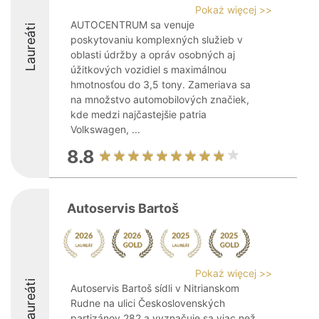
Pokaż więcej >>
AUTOCENTRUM sa venuje
Laureáti
poskytovaniu komplexných služieb v
oblasti údržby a opráv osobných aj
úžitkových vozidiel s maximálnou
hmotnosťou do 3,5 tony. Zameriava sa
na množstvo automobilových značiek,
kde medzi najčastejšie patria
Volkswagen, ...
8.8
Autoservis Bartoš
Pokaż więcej >>
Laureáti
Autoservis Bartoš sídli v Nitrianskom
Rudne na ulici Československých
partizánov 282 a vyznačuje sa viac než