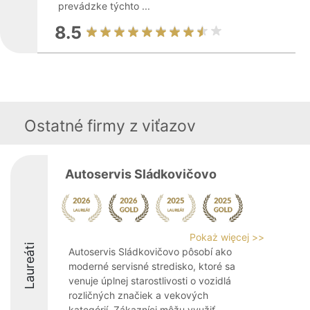
prevádzke týchto ...
8.5
Ostatné firmy z viťazov
Autoservis Sládkovičovo
Pokaż więcej >>
Laureáti
Autoservis Sládkovičovo pôsobí ako
moderné servisné stredisko, ktoré sa
venuje úplnej starostlivosti o vozidlá
rozličných značiek a vekových
kategórií. Zákazníci môžu využiť