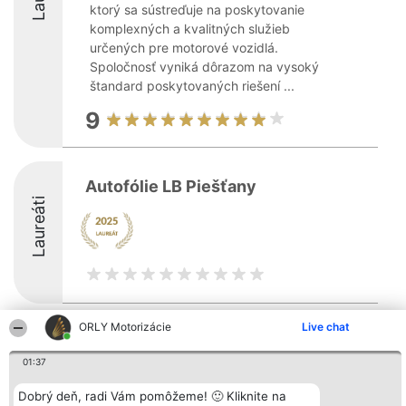
ktorý sa sústreďuje na poskytovanie
komplexných a kvalitných služieb
určených pre motorové vozidlá.
Spoločnosť vyniká dôrazom na vysoký
štandard poskytovaných riešení ...
9
Autofólie LB Piešťany
Laureáti
ORLY Motorizácie
Live chat
Organizátor hodnotenia
Hodnotenie
Kontakt
Bright Side Solutions sp. z o.
Laureáti
Kontakt
01:37
o. sp. k.
Lista
ul. Ruska 22
wszystkich
Wrocław 50-079
Laureatów
Dobrý deň, radi Vám pomôžeme! 🙂 Kliknite na